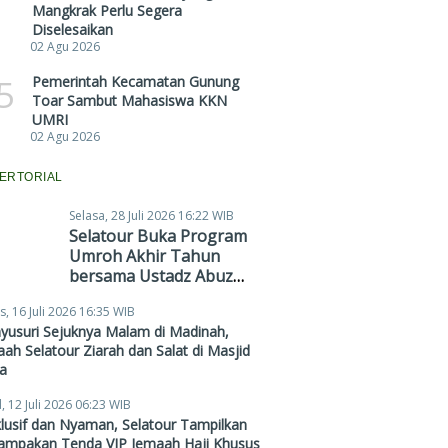
Mangkrak Perlu Segera
Diselesaikan
02 Agu 2026
5
Pemerintah Kecamatan Gunung
Toar Sambut Mahasiswa KKN
UMRI
02 Agu 2026
ERTORIAL
Selasa, 28 Juli 2026 16:22 WIB
Selatour Buka Program
Umroh Akhir Tahun
bersama Ustadz Abuz
Zubair Hawaary, Harga
s, 16 Juli 2026 16:35 WIB
Mulai Rp38,4 Juta
yusuri Sejuknya Malam di Madinah,
ah Selatour Ziarah dan Salat di Masjid
a
, 12 Juli 2026 06:23 WIB
lusif dan Nyaman, Selatour Tampilkan
ampakan Tenda VIP Jemaah Haji Khusus