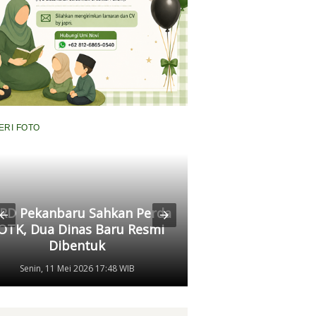
ERI FOTO
RD Pekanbaru Sahkan Perda
Komisi II Panggi
OTK, Dua Dinas Baru Resmi
Pertamina, Ungkap
Dibentuk
Antrean Panjang BB
Senin, 11 Mei 2026 17:48 WIB
Kamis, 07 Mei 2026 17