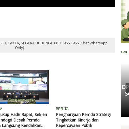
SUAI FAKTA, SEGERA HUBUNGI 0813 3966 1966 (Chat WhatsApp
Only)
GAL
Komisi III DPRD Pekanbaru
Fasilitasi Mediasi Dugaan
Kekerasan Murid di SDN 181,
DP
Kedua Pihak Mulai Sepakat
S
Damai
TA
BERITA
Senin, 11 Mei 2026 17:53 WIB
ukup Hadir Rapat, Sekjen
Penghargaan Pemda Strategi
ndagri Desak Pemda
Tingkatkan Kinerja dan
 Langsung Kendalikan
Kepercayaan Publik