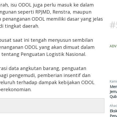
arah, isu ODOL juga perlu masuk ke dalam
gunan seperti RPJMD, Renstra, maupun
 penanganan ODOL memiliki dasar yang jelas
#
i tingkat daerah.
h pusat saat ini tengah menyusun sembilan
 Penanganan ODOL yang akan dimuat dalam
ADV
tentang Penguatan Logistik Nasional.
asi data angkutan barang, penguatan
bagi pengemudi, pemberian insentif dan
Kami
enyeluruh terhadap dampak kebijakan ODOL
Men
n perekonomian.
Jema
Qub
Ahad
Eksk
Pen