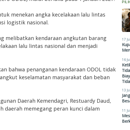
PIL
ntuk menekan angka kecelakaan lalu lintas
i logistik nasional.
ng melibatkan kendaraan angkutan barang
17 Ju
Kupa
lakaan lalu lintas nasional dan menjadi
Meru
16 Ju
Ket
kkan bahwa penanganan kendaraan ODOL tidak
Tid
Biay
nyangkut keselamatan masyarakat dan beban
Tid
13 Ju
Jan
ngunan Daerah Kemendagri, Restuardy Daud,
Besa
h daerah memegang peran kunci dalam
11 Ju
Mes
Ber