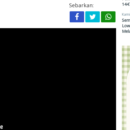
1447
Sebarkan:
Kami
Sem
Lowo
Mel