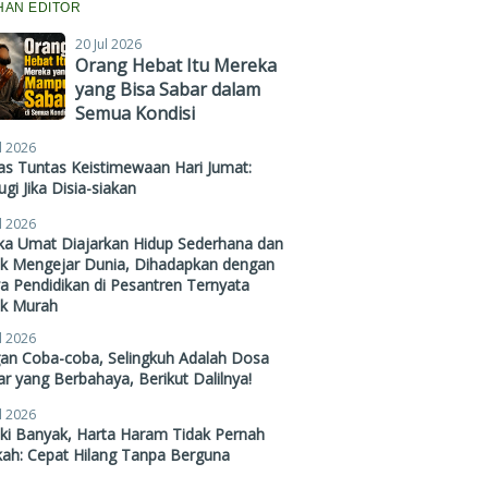
IHAN EDITOR
20 Jul 2026
Orang Hebat Itu Mereka
yang Bisa Sabar dalam
Semua Kondisi
l 2026
s Tuntas Keistimewaan Hari Jumat:
gi Jika Disia-siakan
l 2026
ika Umat Diajarkan Hidup Sederhana dan
ak Mengejar Dunia, Dihadapkan dengan
a Pendidikan di Pesantren Ternyata
ak Murah
l 2026
gan Coba-coba, Selingkuh Adalah Dosa
r yang Berbahaya, Berikut Dalilnya!
l 2026
ki Banyak, Harta Haram Tidak Pernah
kah: Cepat Hilang Tanpa Berguna