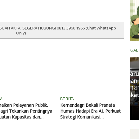
SUAI FAKTA, SEGERA HUBUNGI 0813 3966 1966 (Chat WhatsApp
Only)
GAL
Komisi III DPRD Pekanbaru
Fasilitasi Mediasi Dugaan
Kekerasan Murid di SDN 181,
DP
Kedua Pihak Mulai Sepakat
S
TA
BERITA
Damai
alkan Pelayanan Publik,
Kemendagri Bekali Pranata
agri Tekankan Pentingnya
Humas Hadapi Era AI, Perkuat
Senin, 11 Mei 2026 17:53 WIB
atan Kapasitas dan
Strategi Komunikasi
ngan terhadap Kepala
Pemerintahan Lawan
ah
Disinformasi