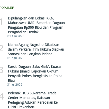
POPULER
1
Dipulangkan dari Lokasi KKN,
Mahasiswa UMRI Beberkan Dugaan
Pungutan Rp300 Ribu dan Program
Pengabdian Ditolak
03 Agu 2026
2
Nama Agung Nugroho Dikaitkan
dalam Perkara, Tim Hukum Siapkan
Somasi dan Langkah Pidana
01 Agu 2026
3
Soroti Dugaan 'Sabu Gaib', Kuasa
Hukum Junaidi Laporkan Oknum
Penyidik Polres Bengkalis ke Polda
Riau
31 Jul 2026
4
Polemik HGB Sukaramai Trade
Center Memanas, Ratusan
Pedagang Adukan Persoalan ke
DPRD Pekanbaru