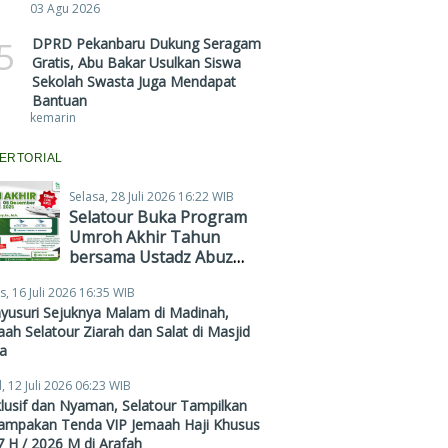
03 Agu 2026
5
DPRD Pekanbaru Dukung Seragam
Gratis, Abu Bakar Usulkan Siswa
Sekolah Swasta Juga Mendapat
Bantuan
kemarin
ERTORIAL
Selasa, 28 Juli 2026 16:22 WIB
Selatour Buka Program
Umroh Akhir Tahun
bersama Ustadz Abuz
Zubair Hawaary, Harga
s, 16 Juli 2026 16:35 WIB
Mulai Rp38,4 Juta
yusuri Sejuknya Malam di Madinah,
ah Selatour Ziarah dan Salat di Masjid
a
, 12 Juli 2026 06:23 WIB
lusif dan Nyaman, Selatour Tampilkan
ampakan Tenda VIP Jemaah Haji Khusus
 H / 2026 M di Arafah