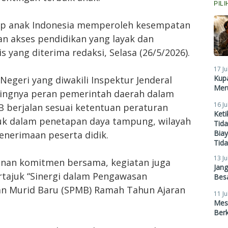
PIL
ap anak Indonesia memperoleh kesempatan
n akses pendidikan yang layak dan
is yang diterima redaksi, Selasa (26/5/2026).
17 Ju
Kupa
Negeri yang diwakili Inspektur Jenderal
Meru
ngnya peran pemerintah daerah dalam
16 Ju
berjalan sesuai ketentuan peraturan
Ket
k dalam penetapan daya tampung, wilayah
Tid
Biay
enerimaan peserta didik.
Tid
13 Ju
anan komitmen bersama, kegiatan juga
Jan
rtajuk “Sinergi dalam Pengawasan
Besa
an Murid Baru (SPMB) Ramah Tahun Ajaran
11 Ju
Mes
Ber