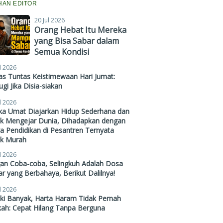
IHAN EDITOR
20 Jul 2026
Orang Hebat Itu Mereka
yang Bisa Sabar dalam
Semua Kondisi
l 2026
s Tuntas Keistimewaan Hari Jumat:
gi Jika Disia-siakan
l 2026
ika Umat Diajarkan Hidup Sederhana dan
ak Mengejar Dunia, Dihadapkan dengan
a Pendidikan di Pesantren Ternyata
ak Murah
l 2026
gan Coba-coba, Selingkuh Adalah Dosa
r yang Berbahaya, Berikut Dalilnya!
l 2026
ki Banyak, Harta Haram Tidak Pernah
kah: Cepat Hilang Tanpa Berguna