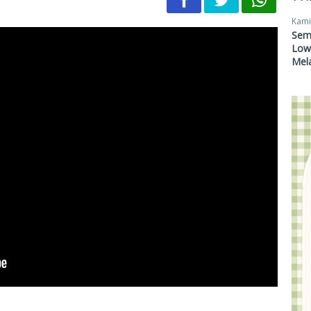
Kami
Sem
Lowo
Mel