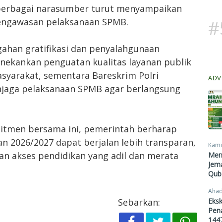
 berbagai narasumber turut menyampaikan
engawasan pelaksanaan SPMB.
#
gahan gratifikasi dan penyalahgunaan
kankan penguatan kualitas layanan publik
yarakat, sementara Bareskrim Polri
ADV
aga pelaksanaan SPMB agar berlangsung
itmen bersama ini, pemerintah berharap
n 2026/2027 dapat berjalan lebih transparan,
Kami
an akses pendidikan yang adil dan merata
Men
Jema
Qub
Ahad
Eksk
Sebarkan:
Pen
1447