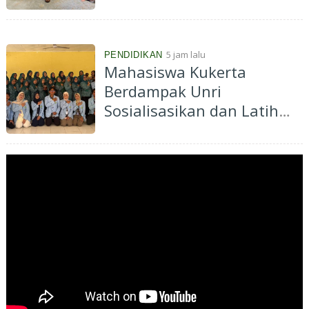
Jadi Eco Enzyme
5 jam lalu
PENDIDIKAN
Mahasiswa Kukerta
Berdampak Unri
Sosialisasikan dan Latih
Ibu-Ibu PKK Desa Pantai
Cermin Membuat
Kombucha