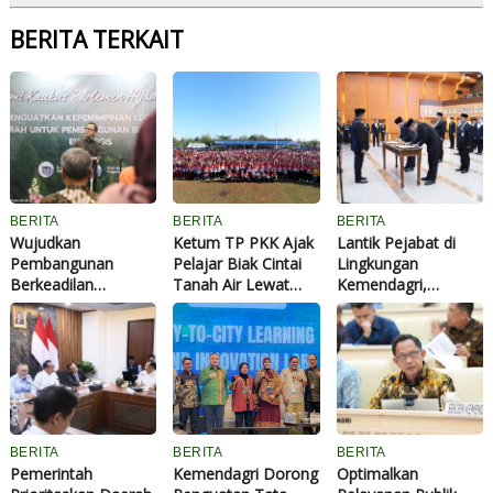
BERITA TERKAIT
BERITA
BERITA
BERITA
Wujudkan
Ketum TP PKK Ajak
Lantik Pejabat di
Pembangunan
Pelajar Biak Cintai
Lingkungan
Berkeadilan
Tanah Air Lewat
Kemendagri,
Ekologis,
Pemanfaatan
Mendagri Minta
Wamendagri Bima
Potensi Wisata
ASN Tingkatkan
Dorong Legislator
Bahari
Kinerja
Daerah Perkuat
Kepemimpinan
BERITA
BERITA
BERITA
Pemerintah
Kemendagri Dorong
Optimalkan