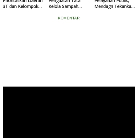
Prioritaskan Daerah
Penguatan Tata
Pelayanan Publik,
3T dan Kelompok
Kelola Sampah
Mendagri Tekankan
Sasaran Prioritas
Berkelanjutan di
Pentingnya
pada Rakortas
Daerah
Penguatan
KOMENTAR
Penguatan Program
Kapasitas dan
MBG
Dukungan terhadap
Kepala Daerah