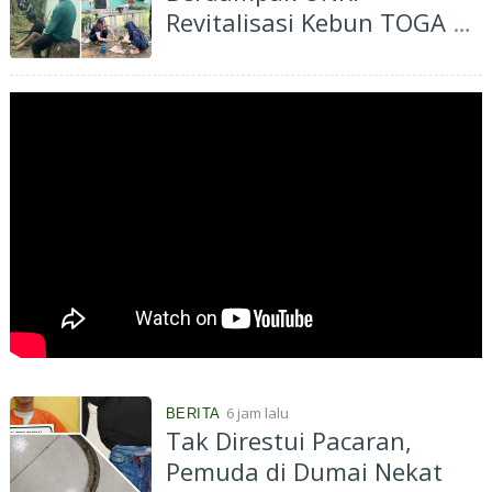
Revitalisasi Kebun TOGA di
Bagan Besar Timur,
Dorong Pemanfaatan
Tanaman Obat Keluarga
6 jam lalu
BERITA
Tak Direstui Pacaran,
Pemuda di Dumai Nekat