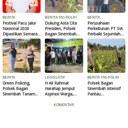
BERITA
BERITA TNI-POLRI
BERITA
Festival Pacu Jalur
Dukung Asta Cita
Perusahaan
Nasional 2026
Presiden, Polsek
Perkebunan PT SIA
Dipastikan Semarak,
Bagan Sinembah
Perbaiki Sejumlah
77 Jalur Sudah
Intensif Pantau
Ruas Jalan di Rohil
Terdaftar
Pertumbuhan
Melalui Dana CSR
Jagung Program
Ketahanan Pangan
BERITA
LEGISLATIF
BERITA TNI-POLRI
Green Policing,
H Ali Rahmat
Polsek Bagan
Polsek Bagan
Harahap Jemput
Sinembah Intensif
Sinembah Tanam
Aspirasi Warga,
Pantau
Pohon dan Edukasi
Berbagai Keluhan
Pertumbuhan
Warga
Kampung
Jagung Pipil, Wujud
KOMENTAR
Mengemuka Saat
Nyata Dukungan
Reses
Asta Cita Presiden
RI