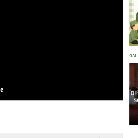
GAL
Komisi III DPRD Pekanbaru
Fasilitasi Mediasi Dugaan
Kekerasan Murid di SDN 181,
DP
Kedua Pihak Mulai Sepakat
S
Damai
Senin, 11 Mei 2026 17:53 WIB