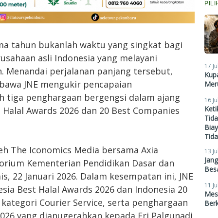
PIL
ima tahun bukanlah waktu yang singkat bagi
usahaan asli Indonesia yang melayani
17 Ju
. Menandai perjalanan panjang tersebut,
Kupa
bawa JNE mengukir pencapaian
Meru
tiga penghargaan bergengsi dalam ajang
16 Ju
Ket
t Halal Awards 2026 dan 20 Best Companies
Tid
Biay
Tid
leh The Iconomics Media bersama Axia
13 Ju
Jan
torium Kementerian Pendidikan Dasar dan
Besa
s, 22 Januari 2026. Dalam kesempatan ini, JNE
11 Ju
ia Best Halal Awards 2026 dan Indonesia 20
Mes
kategori Courier Service, serta penghargaan
Ber
2026 yang dianugerahkan kepada Eri Palgunadi