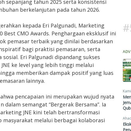
koh sepanjang tahun 2025 serta konsistensi
buhan berkelanjutan pada tahun 2026.
#
gerahkan kepada Eri Palgunadi, Marketing
0 Best CMO Awards. Penghargaan eksklusif ini
ok pemasar terbaik yang dinilai berdasarkan
nspiratif bagi praktisi pemasaran, serta
ADV
a sosial. Eri Palgunadi dipandang sukses
E ke level yang lebih tinggi melalui
ingga memberikan dampak positif yang luas
emasaran lainnya.
Kami
bahwa pencapaian ini merupakan wujud nyata
Men
Jema
un dalam semangat “Bergerak Bersama”. Ia
Qub
rketing JNE kini telah bertransformasi
Ahad
p masyarakat melalui berbagai kolaborasi
Eksk
Pen