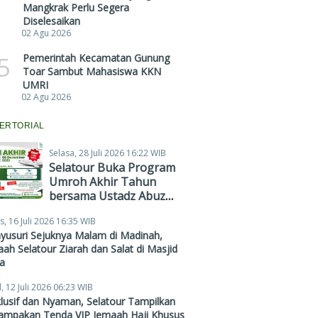
Mangkrak Perlu Segera
Diselesaikan
02 Agu 2026
5
Pemerintah Kecamatan Gunung
Toar Sambut Mahasiswa KKN
UMRI
02 Agu 2026
ERTORIAL
Selasa, 28 Juli 2026 16:22 WIB
Selatour Buka Program
Umroh Akhir Tahun
bersama Ustadz Abuz
Zubair Hawaary, Harga
s, 16 Juli 2026 16:35 WIB
Mulai Rp38,4 Juta
yusuri Sejuknya Malam di Madinah,
ah Selatour Ziarah dan Salat di Masjid
a
, 12 Juli 2026 06:23 WIB
lusif dan Nyaman, Selatour Tampilkan
ampakan Tenda VIP Jemaah Haji Khusus