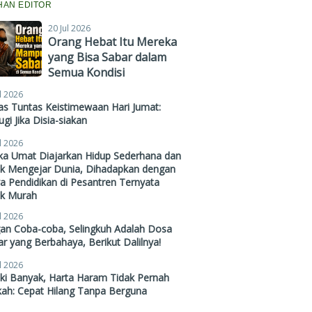
IHAN EDITOR
20 Jul 2026
Orang Hebat Itu Mereka
yang Bisa Sabar dalam
Semua Kondisi
l 2026
s Tuntas Keistimewaan Hari Jumat:
gi Jika Disia-siakan
l 2026
ika Umat Diajarkan Hidup Sederhana dan
ak Mengejar Dunia, Dihadapkan dengan
a Pendidikan di Pesantren Ternyata
ak Murah
l 2026
gan Coba-coba, Selingkuh Adalah Dosa
r yang Berbahaya, Berikut Dalilnya!
l 2026
ki Banyak, Harta Haram Tidak Pernah
kah: Cepat Hilang Tanpa Berguna