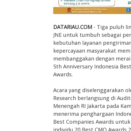
DATARIAU.COM
- Tiga puluh l
JNE untuk tumbuh sebagai per
kebutuhan layanan pengiriman
kepercayaan masyarakat mem
membanggakan dengan meraih 
5th Anniversary Indonesia Bes
Awards.
Acara yang diselenggarakan o
Research berlangsung di Audi
Menengah RI Jakarta pada Kami
menerima penghargaan Indones
Best Companies Awards untuk 
individu 20 Best CMO Awards 