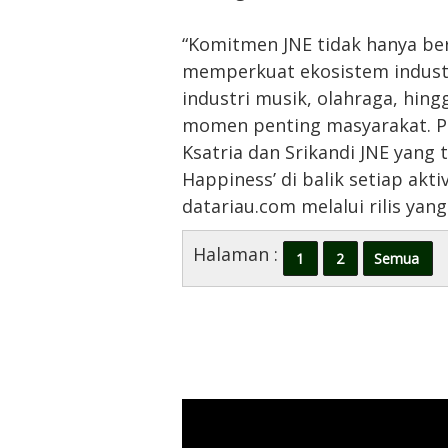
“Komitmen JNE tidak hanya ber
memperkuat ekosistem industri
industri musik, olahraga, hing
momen penting masyarakat. Pe
Ksatria dan Srikandi JNE yan
Happiness’ di balik setiap akti
datariau.com melalui rilis yang
Halaman :
1
2
Semua