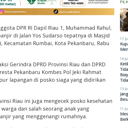
PIL
nggota DPR RI Dapil Riau 1, Muhammad Rahul,
njir di Jalan Yos Sudarso tepatnya di Masjid
17 Ju
nti, Kecamatan Rumbai, Kota Pekanbaru, Rabu
Kupa
Meru
16 Ju
si Gerindra DPRD Provinsi Riau dan DPRD
Ket
Tid
resta Pekanbaru Kombes Pol Jeki Rahmat
Biay
pur lapangan di posko siaga yang didirikan
Tid
13 Ju
Jan
Besa
vinsi Riau ini juga mengecek posko kesehatan
 warga dan salah seorang anak yang
11 Ju
Mes
 banjir yang menggenangi rumahnya.
Ber