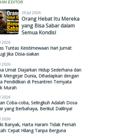
IHAN EDITOR
20 Jul 2026
Orang Hebat Itu Mereka
yang Bisa Sabar dalam
Semua Kondisi
l 2026
s Tuntas Keistimewaan Hari Jumat:
gi Jika Disia-siakan
l 2026
ika Umat Diajarkan Hidup Sederhana dan
ak Mengejar Dunia, Dihadapkan dengan
a Pendidikan di Pesantren Ternyata
ak Murah
l 2026
gan Coba-coba, Selingkuh Adalah Dosa
r yang Berbahaya, Berikut Dalilnya!
l 2026
ki Banyak, Harta Haram Tidak Pernah
kah: Cepat Hilang Tanpa Berguna