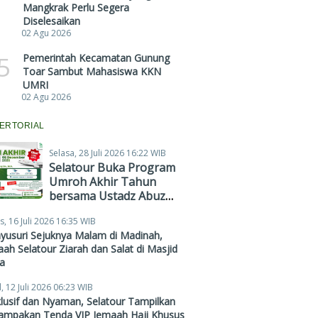
Mangkrak Perlu Segera
Diselesaikan
02 Agu 2026
5
Pemerintah Kecamatan Gunung
Toar Sambut Mahasiswa KKN
UMRI
02 Agu 2026
ERTORIAL
Selasa, 28 Juli 2026 16:22 WIB
Selatour Buka Program
Umroh Akhir Tahun
bersama Ustadz Abuz
Zubair Hawaary, Harga
s, 16 Juli 2026 16:35 WIB
Mulai Rp38,4 Juta
yusuri Sejuknya Malam di Madinah,
ah Selatour Ziarah dan Salat di Masjid
a
, 12 Juli 2026 06:23 WIB
lusif dan Nyaman, Selatour Tampilkan
ampakan Tenda VIP Jemaah Haji Khusus