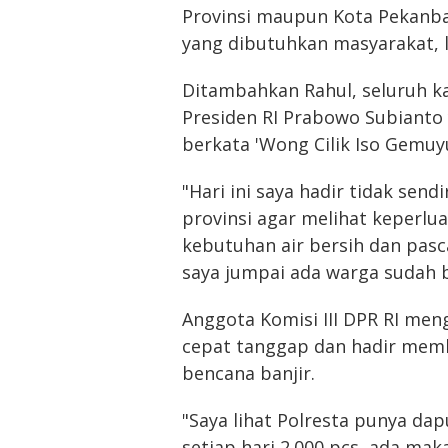
Provinsi maupun Kota Pekanba
yang dibutuhkan masyarakat, lal
Ditambahkan Rahul, seluruh ka
Presiden RI Prabowo Subianto 
berkata 'Wong Cilik Iso Gemuyu
"Hari ini saya hadir tidak sen
provinsi agar melihat keperlu
kebutuhan air bersih dan pasca
saya jumpai ada warga sudah b
Anggota Komisi III DPR RI men
cepat tanggap dan hadir mem
bencana banjir.
"Saya lihat Polresta punya 
setiap hari 2.000 pcs, ada ma