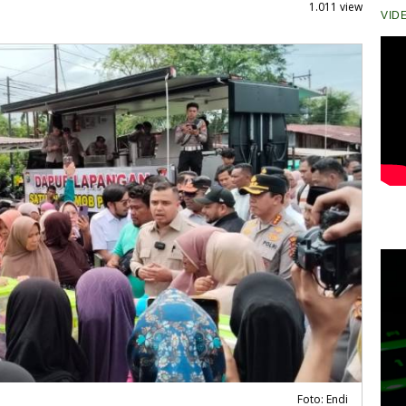
1.011 view
VID
Foto: Endi