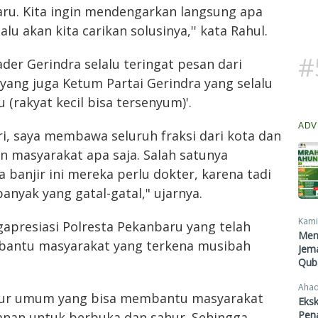
ru. Kita ingin mendengarkan langsung apa
u akan kita carikan solusinya,'' kata Rahul.
#
der Gerindra selalu teringat pesan dari
yang juga Ketum Partai Gerindra yang selalu
 (rakyat kecil bisa tersenyum)'.
ADV
diri, saya membawa seluruh fraksi dari kota dan
an masyarakat apa saja. Salah satunya
 banjir ini mereka perlu dokter, karena tadi
anyak yang gatal-gatal," ujarnya.
Kami
gapresiasi Polresta Pekanbaru yang telah
Men
bantu masyarakat yang terkena musibah
Jema
Qub
Ahad
dapur umum yang bisa membantu masyarakat
Eksk
Pen
kanan untuk berbuka dan sahur. Sehingga