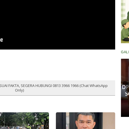
GAL
Komisi III DPRD Pekanbaru
Fasilitasi Mediasi Dugaan
SUAI FAKTA, SEGERA HUBUNGI 0813 3966 1966 (Chat WhatsApp
Kekerasan Murid di SDN 181,
DP
Only)
Kedua Pihak Mulai Sepakat
S
Damai
Senin, 11 Mei 2026 17:53 WIB