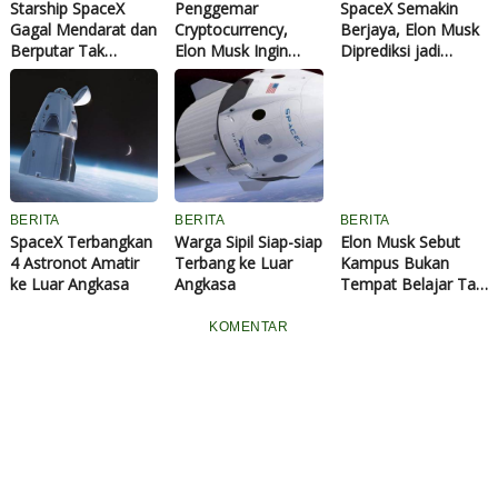
Starship SpaceX
Penggemar
SpaceX Semakin
Gagal Mendarat dan
Cryptocurrency,
Berjaya, Elon Musk
Berputar Tak
Elon Musk Ingin
Diprediksi jadi
Terkendali dalam Uji
Bangun Kampus
Triliuner Pertama
Terbang Kesembilan
Bayar Pakai
Dunia
Dogecoin
BERITA
BERITA
BERITA
SpaceX Terbangkan
Warga Sipil Siap-siap
Elon Musk Sebut
4 Astronot Amatir
Terbang ke Luar
Kampus Bukan
ke Luar Angkasa
Angkasa
Tempat Belajar Tapi
untuk Bersenang-
senang
KOMENTAR