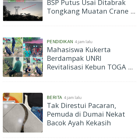
BSP Putus Usai Ditabrak
Tongkang Muatan Crane di
Aliran Sungai Siak
Perawang
4 jam lalu
PENDIDIKAN
Mahasiswa Kukerta
Berdampak UNRI
Revitalisasi Kebun TOGA di
Bagan Besar Timur,
Dorong Pemanfaatan
Tanaman Obat Keluarga
4 jam lalu
BERITA
Tak Direstui Pacaran,
Pemuda di Dumai Nekat
Bacok Ayah Kekasih