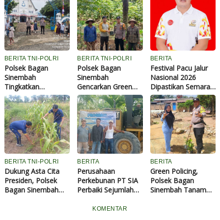
BERITA TNI-POLRI
BERITA TNI-POLRI
BERITA
Polsek Bagan
Polsek Bagan
Festival Pacu Jalur
Sinembah
Sinembah
Nasional 2026
Tingkatkan
Gencarkan Green
Dipastikan Semarak,
Pengamanan
Policing, Ajak Warga
77 Jalur Sudah
Ibadah Gereja,
Bersama Jaga
Terdaftar
Cegah Terorisme
Kelestarian
dan Curanmor
Lingkungan
BERITA TNI-POLRI
BERITA
BERITA
Dukung Asta Cita
Perusahaan
Green Policing,
Presiden, Polsek
Perkebunan PT SIA
Polsek Bagan
Bagan Sinembah
Perbaiki Sejumlah
Sinembah Tanam
Intensif Pantau
Ruas Jalan di Rohil
Pohon dan Edukasi
Pertumbuhan
Melalui Dana CSR
Warga
KOMENTAR
Jagung Program