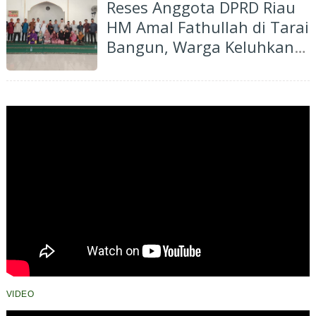
Reses Anggota DPRD Riau
HM Amal Fathullah di Tarai
Bangun, Warga Keluhkan
Jalan Suka Makmur Rusak
Parah Belum Pernah
Dibangun
VIDEO