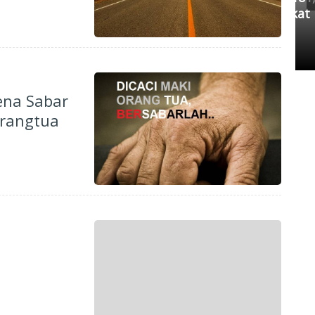
Kedua Pihak Mulai Sepakat
S
Damai
Senin, 11 Mei 2026 17:53 WIB
ena Sabar
rangtua