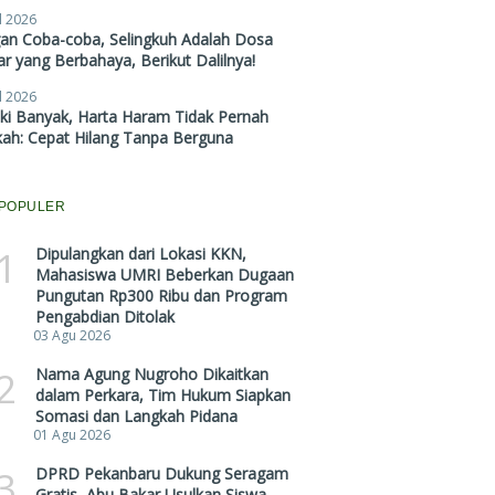
l 2026
gan Coba-coba, Selingkuh Adalah Dosa
r yang Berbahaya, Berikut Dalilnya!
l 2026
ki Banyak, Harta Haram Tidak Pernah
kah: Cepat Hilang Tanpa Berguna
POPULER
1
Dipulangkan dari Lokasi KKN,
Mahasiswa UMRI Beberkan Dugaan
Pungutan Rp300 Ribu dan Program
Pengabdian Ditolak
03 Agu 2026
2
Nama Agung Nugroho Dikaitkan
dalam Perkara, Tim Hukum Siapkan
Somasi dan Langkah Pidana
01 Agu 2026
3
DPRD Pekanbaru Dukung Seragam
Gratis, Abu Bakar Usulkan Siswa