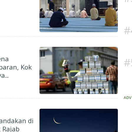
#
ena
#
baran, Kok
a..
ADV
gandakan di
 Rajab