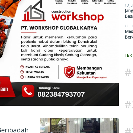
13 Ju
Jan
Besa
11 Ju
Mes
Ber
TER
#
#
#
Beribadah