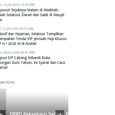
Zubair Hawaary, Harga
s, 16 Juli 2026 16:35 WIB
Mulai Rp38,4 Juta
yusuri Sejuknya Malam di Madinah,
ah Selatour Ziarah dan Salat di Masjid
a
, 12 Juli 2026 06:23 WIB
lusif dan Nyaman, Selatour Tampilkan
ampakan Tenda VIP Jemaah Haji Khusus
 H / 2026 M di Arafah
s, 09 Juli 2026 06:31 WIB
poa SIP Cabang Srikandi Buka
ngan Guru Tahsin, Ini Syarat dan Cara
amar
ERI FOTO
RD Pekanbaru Sahkan Perda
Komisi II Panggi