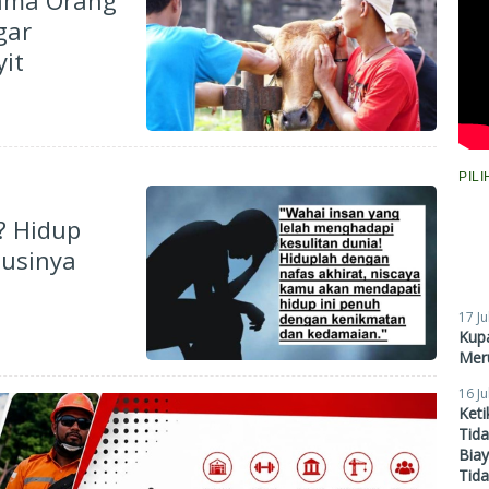
Nama Orang
gar
it
PIL
? Hidup
lusinya
17 Ju
Kupa
Meru
16 Ju
Ket
Tid
Biay
Tid