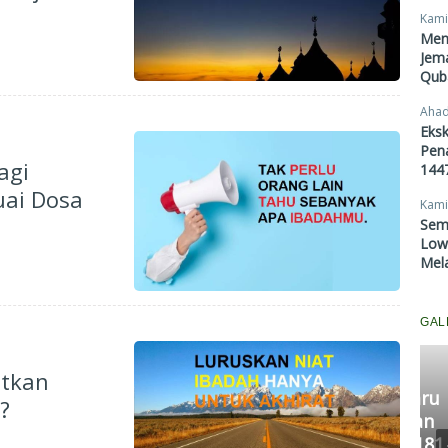
Kami
Men
Jema
Qub
Ahad
Eksk
Pen
agi
1447
ai Dosa
Kami
Sem
Lowo
Mel
GAL
atkan
Komisi III DPRD Pekanbaru
?
Fasilitasi Mediasi Dugaan
Kekerasan Murid di SDN 181,
DP