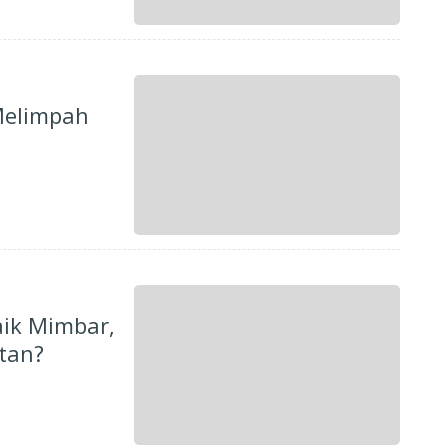
Melimpah
aik Mimbar,
tan?