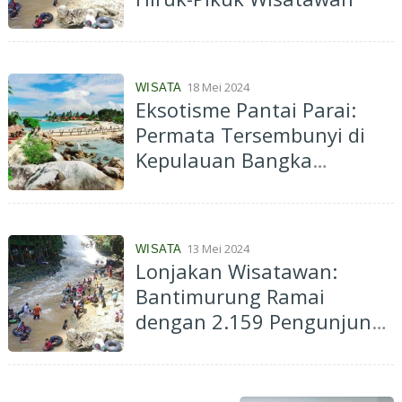
18 Mei 2024
WISATA
Eksotisme Pantai Parai:
Permata Tersembunyi di
Kepulauan Bangka
Belitung
13 Mei 2024
WISATA
Lonjakan Wisatawan:
Bantimurung Ramai
dengan 2.159 Pengunjung
Selama Libur Panjang!