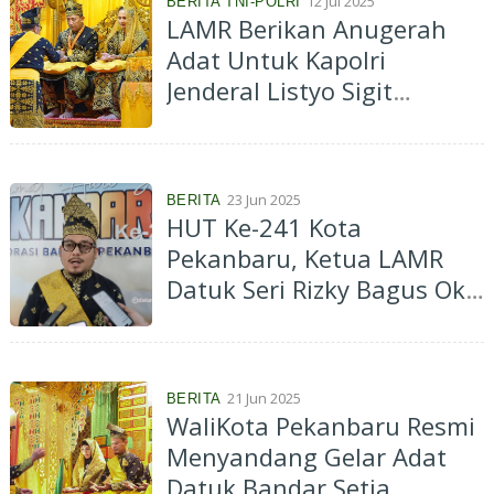
12 Jul 2025
BERITA TNI-POLRI
LAMR Berikan Anugerah
Adat Untuk Kapolri
Jenderal Listyo Sigit
Prabowo
23 Jun 2025
BERITA
HUT Ke-241 Kota
Pekanbaru, Ketua LAMR
Datuk Seri Rizky Bagus Oka
Sampaikan Petuah Penting
21 Jun 2025
BERITA
WaliKota Pekanbaru Resmi
Menyandang Gelar Adat
Datuk Bandar Setia