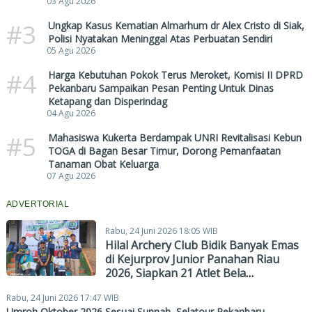
03 Agu 2026
#3
Ungkap Kasus Kematian Almarhum dr Alex Cristo di Siak,
Polisi Nyatakan Meninggal Atas Perbuatan Sendiri
05 Agu 2026
#4
Harga Kebutuhan Pokok Terus Meroket, Komisi II DPRD
Pekanbaru Sampaikan Pesan Penting Untuk Dinas
Ketapang dan Disperindag
04 Agu 2026
#5
Mahasiswa Kukerta Berdampak UNRI Revitalisasi Kebun
TOGA di Bagan Besar Timur, Dorong Pemanfaatan
Tanaman Obat Keluarga
07 Agu 2026
ADVERTORIAL
Rabu, 24 Juni 2026 18:05 WIB
Hilal Archery Club Bidik Banyak Emas
di Kejurprov Junior Panahan Riau
2026, Siapkan 21 Atlet Bela
Pekanbaru
Rabu, 24 Juni 2026 17:47 WIB
Umroh Oktober 2026 Sesuai Sunnah, Selatour Pekanbaru