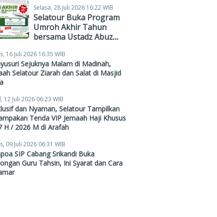
Selasa, 28 Juli 2026 16:22 WIB
Selatour Buka Program
Umroh Akhir Tahun
bersama Ustadz Abuz
Zubair Hawaary, Harga
s, 16 Juli 2026 16:35 WIB
Mulai Rp38,4 Juta
yusuri Sejuknya Malam di Madinah,
ah Selatour Ziarah dan Salat di Masjid
a
, 12 Juli 2026 06:23 WIB
lusif dan Nyaman, Selatour Tampilkan
ampakan Tenda VIP Jemaah Haji Khusus
 H / 2026 M di Arafah
s, 09 Juli 2026 06:31 WIB
poa SIP Cabang Srikandi Buka
ngan Guru Tahsin, Ini Syarat dan Cara
amar