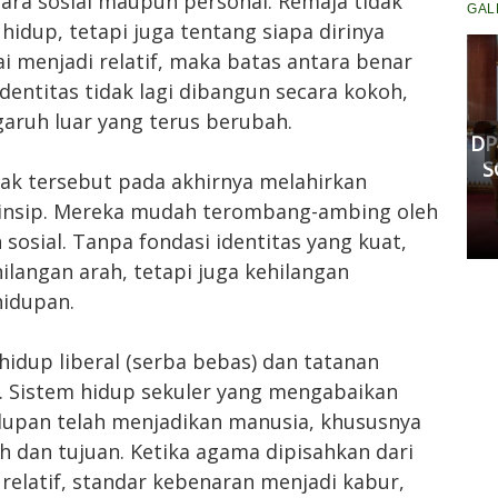
ara sosial maupun personal. Remaja tidak
GAL
hidup, tetapi juga tentang siapa dirinya
ai menjadi relatif, maka batas antara benar
dentitas tidak lagi dibangun secara kokoh,
Komisi III DPRD Pekanbaru
Fasilitasi Mediasi Dugaan
aruh luar yang terus berubah.
Kekerasan Murid di SDN 181,
DP
Kedua Pihak Mulai Sepakat
S
ak tersebut pada akhirnya melahirkan
Damai
rinsip. Mereka mudah terombang-ambing oleh
Senin, 11 Mei 2026 17:53 WIB
 sosial. Tanpa fondasi identitas yang kuat,
ilangan arah, tetapi juga kehilangan
hidupan.
hidup liberal (serba bebas) dan tatanan
e. Sistem hidup sekuler yang mengabaikan
upan telah menjadikan manusia, khususnya
h dan tujuan. Ketika agama dipisahkan dari
 relatif, standar kebenaran menjadi kabur,