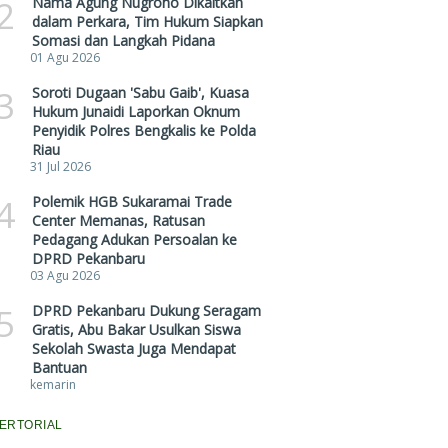
2
Nama Agung Nugroho Dikaitkan
dalam Perkara, Tim Hukum Siapkan
Somasi dan Langkah Pidana
01 Agu 2026
3
Soroti Dugaan 'Sabu Gaib', Kuasa
Hukum Junaidi Laporkan Oknum
Penyidik Polres Bengkalis ke Polda
Riau
31 Jul 2026
4
Polemik HGB Sukaramai Trade
Center Memanas, Ratusan
Pedagang Adukan Persoalan ke
DPRD Pekanbaru
03 Agu 2026
5
DPRD Pekanbaru Dukung Seragam
Gratis, Abu Bakar Usulkan Siswa
Sekolah Swasta Juga Mendapat
Bantuan
kemarin
ERTORIAL