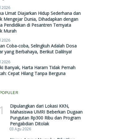
l 2026
ika Umat Diajarkan Hidup Sederhana dan
ak Mengejar Dunia, Dihadapkan dengan
a Pendidikan di Pesantren Ternyata
ak Murah
l 2026
gan Coba-coba, Selingkuh Adalah Dosa
r yang Berbahaya, Berikut Dalilnya!
l 2026
ki Banyak, Harta Haram Tidak Pernah
kah: Cepat Hilang Tanpa Berguna
POPULER
1
Dipulangkan dari Lokasi KKN,
Mahasiswa UMRI Beberkan Dugaan
Pungutan Rp300 Ribu dan Program
Pengabdian Ditolak
03 Agu 2026