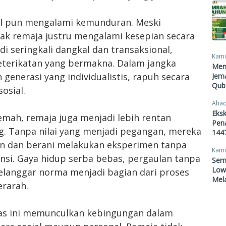
sosial pun mengalami kemunduran. Meski
yak remaja justru mengalami kesepian secara
di seringkali dangkal dan transaksional,
Kami
terikatan yang bermakna. Dalam jangka
Men
 generasi yang individualistis, rapuh secara
Jema
Qub
osial.
Ahad
Eksk
lemah, remaja juga menjadi lebih rentan
Pen
. Tanpa nilai yang menjadi pegangan, mereka
1447
n dan berani melakukan eksperimen tanpa
Kami
i. Gaya hidup serba bebas, pergaulan tanpa
Sem
Lowo
elanggar norma menjadi bagian dari proses
Mel
erarah.
titas ini memunculkan kebingungan dalam