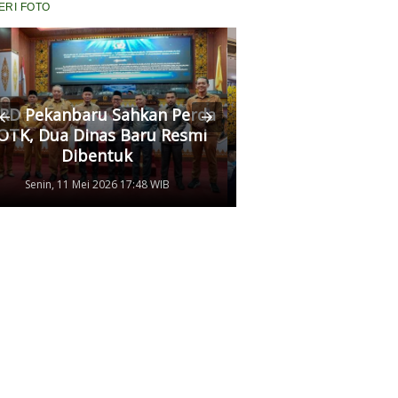
ERI FOTO
RD Pekanbaru Sahkan Perda
Komisi II Panggi
OTK, Dua Dinas Baru Resmi
Pertamina, Ungkap
Dibentuk
Antrean Panjang BB
Senin, 11 Mei 2026 17:48 WIB
Kamis, 07 Mei 2026 17