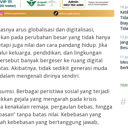
16 Ju
Ket
Tid
Biay
Tid
asnya arus globalisasi dan digitalisasi,
apkan pada perubahan besar yang tidak hanya
13 Ju
Jan
api juga nilai dan cara pandang hidup. Jika
Besa
alui keluarga, pendidikan, dan lingkungan
11 Ju
 tersebut banyak bergeser ke ruang digital
Mes
tas. Akibatnya, tidak sedikit generasi muda
Ber
alam mengenali dirinya sendiri.
TER
umsi. Berbagai peristiwa sosial yang terjadi
#
kkan gejala yang mengarah pada krisis
ya kenakalan remaja, pergaulan bebas, hingga
asan” tanpa batas nilai. Kebebasan yang
nlah kebebasan yang bertanggung jawab,