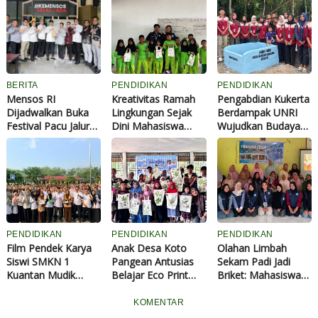
BERITA
PENDIDIKAN
PENDIDIKAN
Mensos RI
Kreativitas Ramah
Pengabdian Kukerta
Dijadwalkan Buka
Lingkungan Sejak
Berdampak UNRI
Festival Pacu Jalur
Dini Mahasiswa
Wujudkan Budaya
Nasional 2026 di
Kukerta UNRI Gelar
Peduli Lingkungan
Kuansing
Pelatihan Eco-Print
melalui Revitalisasi
Totebag untuk
Kebersihan
Siswa SD Negeri
Lapangan Voli Desa
011 Pauh Angit
Banjar Guntung
dengan
Pembangunan
Tempat Sampah
PENDIDIKAN
PENDIDIKAN
PENDIDIKAN
Permanen
Film Pendek Karya
Anak Desa Koto
Olahan Limbah
Siswi SMKN 1
Pangean Antusias
Sekam Padi Jadi
Kuantan Mudik
Belajar Eco Print
Briket: Mahasiswa
Harumkan Nama
Bersama
KKN UNRI Dorong
Kuansing
Mahasiswa
Kemandirian Energi
KOMENTAR
KUKERTA UNRI
dan Ekonomi Desa