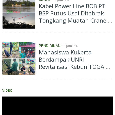
Kabel Power Line BOB PT
BSP Putus Usai Ditabrak
Tongkang Muatan Crane di
Aliran Sungai Siak
Perawang
13 jam lalu
PENDIDIKAN
Mahasiswa Kukerta
Berdampak UNRI
Revitalisasi Kebun TOGA di
Bagan Besar Timur,
Dorong Pemanfaatan
Tanaman Obat Keluarga
VIDEO