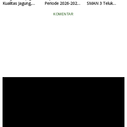
Kualitas Jagung,
Periode 2026-2029
SMAN 3 Teluk
Aipda Azwan
Resmi Dilantik
Meranti tentang Anti
Dampingi Petani
Bullying dan Bahaya
KOMENTAR
Semprot Pupuk
Kenakalan Remaja