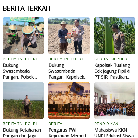
BERITA TERKAIT
BERITA TNI-POLRI
BERITA TNI-POLRI
BERITA TNI-POLRI
Dukung
Dukung
Kapolsek Tualang
Swasembada
Swasembada
Cek Jagung Pipil di
Pangan, Polsek
Pangan, Kapolsek
PT SIR, Pastikan
Tualang dan
Tualang Serahkan
Pertumbuhan
Forkopimcam
Bibit Jagung Pipil
Maksimal Dukung
Tanam Jagung
Kepada Ponpes Abu
Ketahanan Pangan
Kuartal III di Ponpes
Huroiroh
Abu Huroiroh
BERITA TNI-POLRI
BERITA
PENDIDIKAN
Dukung Ketahanan
Pengurus PWI
Mahasiswa KKN
Pangan dan Jaga
Kepulauan Meranti
UNRI Edukasi Siswa