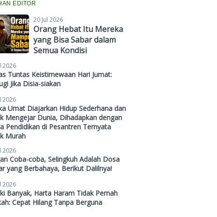
IHAN EDITOR
20 Jul 2026
Orang Hebat Itu Mereka
yang Bisa Sabar dalam
Semua Kondisi
l 2026
s Tuntas Keistimewaan Hari Jumat:
gi Jika Disia-siakan
l 2026
ika Umat Diajarkan Hidup Sederhana dan
ak Mengejar Dunia, Dihadapkan dengan
a Pendidikan di Pesantren Ternyata
ak Murah
l 2026
gan Coba-coba, Selingkuh Adalah Dosa
r yang Berbahaya, Berikut Dalilnya!
l 2026
ki Banyak, Harta Haram Tidak Pernah
kah: Cepat Hilang Tanpa Berguna