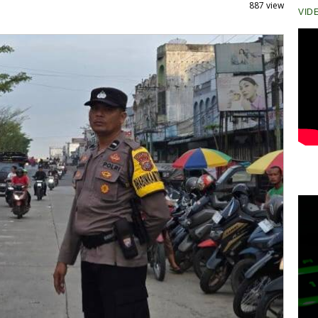
887 view
VID