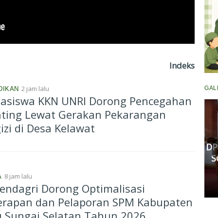
Indeks
2 jam lalu
GAL
DIKAN
asiswa KKN UNRI Dorong Pencegahan
nting Lewat Gerakan Pekarangan
Komisi III DPRD Pekanbaru
izi di Desa Kelawat
Fasilitasi Mediasi Dugaan
Kekerasan Murid di SDN 181,
DP
Kedua Pihak Mulai Sepakat
S
Damai
8 jam lalu
A
Senin, 11 Mei 2026 17:53 WIB
ndagri Dorong Optimalisasi
erapan dan Pelaporan SPM Kabupaten
u Sungai Selatan Tahun 2026