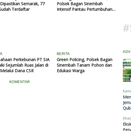
Dipastikan Semarak, 77
Polsek Bagan Sinembah
 Sudah Terdaftar
Intensif Pantau Pertumbuhan
Jagung Program Ketahanan
Pangan
#
ADV
TA
BERITA
sahaan Perkebunan PT SIA
Green Policing, Polsek Bagan
iki Sejumlah Ruas Jalan di
Sinembah Tanam Pohon dan
 Melalui Dana CSR
Edukasi Warga
KOMENTAR
Kami
Men
Jema
Qub
Ahad
Eksk
Pen