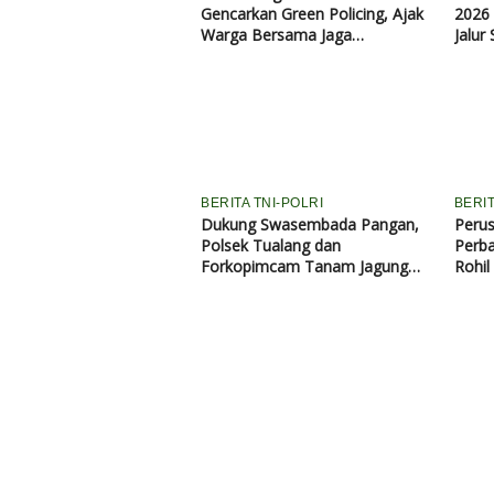
Gencarkan Green Policing, Ajak
2026 
Warga Bersama Jaga
Jalur
Kelestarian Lingkungan
BERITA TNI-POLRI
BERI
Dukung Swasembada Pangan,
Peru
Polsek Tualang dan
Perba
Forkopimcam Tanam Jagung
Rohil
Kuartal III di Ponpes Abu
Huroiroh