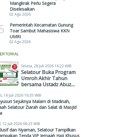
Mangkrak Perlu Segera
Diselesaikan
02 Agu 2026
5
Pemerintah Kecamatan Gunung
Toar Sambut Mahasiswa KKN
UMRI
02 Agu 2026
ERTORIAL
Selasa, 28 Juli 2026 16:22 WIB
Selatour Buka Program
Umroh Akhir Tahun
bersama Ustadz Abuz
Zubair Hawaary, Harga
s, 16 Juli 2026 16:35 WIB
Mulai Rp38,4 Juta
yusuri Sejuknya Malam di Madinah,
ah Selatour Ziarah dan Salat di Masjid
a
, 12 Juli 2026 06:23 WIB
lusif dan Nyaman, Selatour Tampilkan
ampakan Tenda VIP Jemaah Haji Khusus