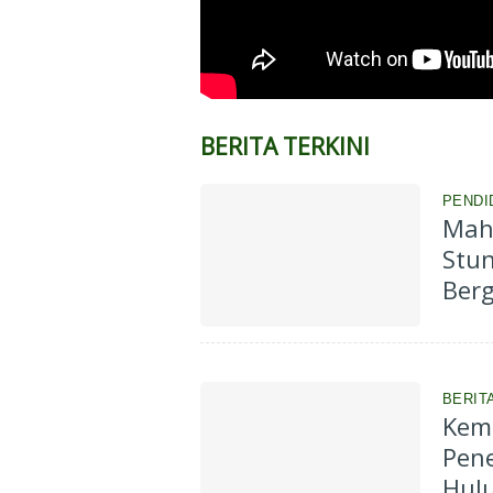
BERITA TERKINI
PENDI
Mah
Stu
Berg
BERIT
Keme
Pen
Hul