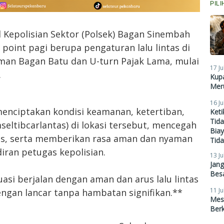
PIL
l Kepolisian Sektor (Polsek) Bagan Sinembah
point pagi berupa pengaturan lalu lintas di
rman Bagan Batu dan U-turn Pajak Lama, mulai
17 Ju
.
Kupa
Meru
16 Ju
menciptakan kondisi keamanan, ketertiban,
Ket
Tid
mseltibcarlantas) di lokasi tersebut, mencegah
Biay
ntas, serta memberikan rasa aman dan nyaman
Tid
iran petugas kepolisian.
13 Ju
Jan
Besa
asi berjalan dengan aman dan arus lalu lintas
11 Ju
dengan lancar tanpa hambatan signifikan.**
Mes
Ber