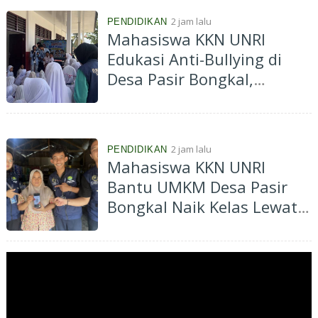
Cegah Kenakalan Remaja
2 jam lalu
PENDIDIKAN
Mahasiswa KKN UNRI
Edukasi Anti-Bullying di
Desa Pasir Bongkal,
Tanamkan Karakter Peduli
dan Saling Menghargai
Sejak Dini
2 jam lalu
PENDIDIKAN
Mahasiswa KKN UNRI
Bantu UMKM Desa Pasir
Bongkal Naik Kelas Lewat
Program Go Digital