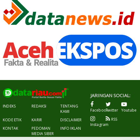
JARINGAN SOCIAL:
INDEKS
REDAKSI
TENTANG
Facebook
Twitter
Youtube
KAMI
RSS
KODE ETIK
KARIR
DISCLAIMER
Instagram
KONTAK
PEDOMAN
INFO IKLAN
MEDIA SIBER