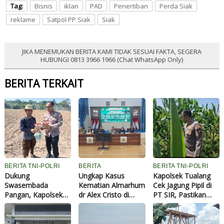
Tag:
Bisnis
iklan
PAD
Penertiban
Perda Siak
reklame
Satpol PP Siak
Siak
JIKA MENEMUKAN BERITA KAMI TIDAK SESUAI FAKTA, SEGERA
HUBUNGI 0813 3966 1966 (Chat WhatsApp Only)
BERITA TERKAIT
BERITA TNI-POLRI
BERITA
BERITA TNI-POLRI
Dukung
Ungkap Kasus
Kapolsek Tualang
Swasembada
Kematian Almarhum
Cek Jagung Pipil di
Pangan, Kapolsek
dr Alex Cristo di
PT SIR, Pastikan
Tualang Serahkan
Siak, Polisi
Pertumbuhan
Bibit Jagung Pipil
Nyatakan Meninggal
Maksimal Dukung
Kepada Ponpes Abu
Atas Perbuatan
Ketahanan Pangan