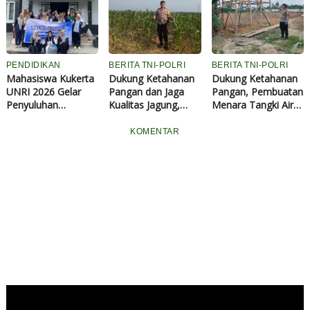
Huroiroh
Sendiri
PENDIDIKAN
BERITA TNI-POLRI
BERITA TNI-POLRI
Mahasiswa Kukerta
Dukung Ketahanan
Dukung Ketahanan
UNRI 2026 Gelar
Pangan dan Jaga
Pangan, Pembuatan
Penyuluhan
Kualitas Jagung,
Menara Tangki Air
Pembuatan Sabun
Aipda Azwan
Ponpes Abu
Cuci Piring Alami
Dampingi Petani
Huroiroh Capai 85
KOMENTAR
Berbahan Jeruk
Semprot Pupuk
Persen
Nipis dan Daun
Pandan di Kampung
Bandar Pedada