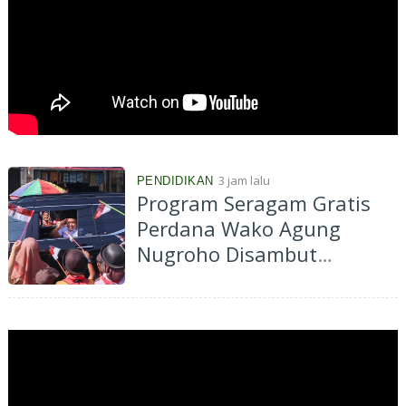
3 jam lalu
PENDIDIKAN
Program Seragam Gratis
Perdana Wako Agung
Nugroho Disambut
Antusias, Ringankan Beban
Ribuan Orangtua Murid di
Pekanbaru