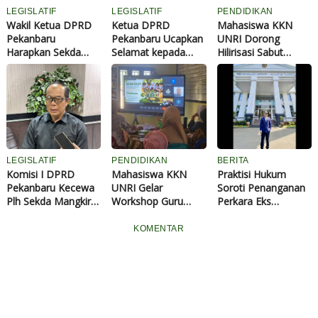
LEGISLATIF
LEGISLATIF
PENDIDIKAN
Wakil Ketua DPRD
Ketua DPRD
Mahasiswa KKN
Pekanbaru
Pekanbaru Ucapkan
UNRI Dorong
Harapkan Sekda
Selamat kepada
Hilirisasi Sabut
Baru Jadi Motor
Zulhelmi Arifin
Kelapa Lewat
Penggerak Birokrasi
Dilantik sebagai
Inovasi Cocopeat di
dan Perkuat Sinergi
Sekdako Definitif,
Kelurahan Kempas
Eksekutif dan
Harap Sinergi
Jaya
Legislatif
Eksekutif-Legislatif
Semakin Kuat
LEGISLATIF
PENDIDIKAN
BERITA
Komisi I DPRD
Mahasiswa KKN
Praktisi Hukum
Pekanbaru Kecewa
UNRI Gelar
Soroti Penanganan
Plh Sekda Mangkir
Workshop Guru
Perkara Eks
Rapat Bahas
Kreatif di Inhil,
Jampidsus dan
Serapan Anggaran
Dorong Kelas Aktif
Jenderal Polisi,
KOMENTAR
2026
untuk Tingkatkan
Minta Penegakan
Berpikir Kritis Siswa
Hukum Bebas
Rivalitas Institusi