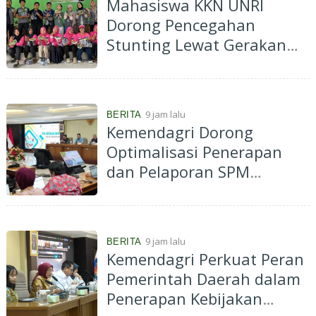
Mahasiswa KKN UNRI
Dorong Pencegahan
Stunting Lewat Gerakan
Pekarangan Bergizi di Desa
Kelawat
9 jam lalu
BERITA
Kemendagri Dorong
Optimalisasi Penerapan
dan Pelaporan SPM
Kabupaten Hulu Sungai
Selatan Tahun 2026
9 jam lalu
BERITA
Kemendagri Perkuat Peran
Pemerintah Daerah dalam
Penerapan Kebijakan