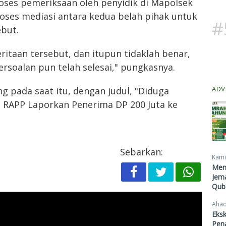
ses pemeriksaan oleh penyidik di Mapolsek
roses mediasi antara kedua belah pihak untuk
#
ebut.
ritaan tersebut, dan itupun tidaklah benar,
ersoalan pun telah selesai," pungkasnya.
g pada saat itu, dengan judul, "Diduga
ADV
di RAPP Laporkan Penerima DP 200 Juta ke
Sebarkan:
Kami
Men
Jema
Qub
Ahad
Eksk
Pen