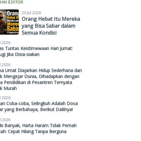
IHAN EDITOR
20 Jul 2026
Orang Hebat Itu Mereka
yang Bisa Sabar dalam
Semua Kondisi
l 2026
s Tuntas Keistimewaan Hari Jumat:
gi Jika Disia-siakan
l 2026
ika Umat Diajarkan Hidup Sederhana dan
ak Mengejar Dunia, Dihadapkan dengan
a Pendidikan di Pesantren Ternyata
ak Murah
l 2026
gan Coba-coba, Selingkuh Adalah Dosa
r yang Berbahaya, Berikut Dalilnya!
l 2026
ki Banyak, Harta Haram Tidak Pernah
kah: Cepat Hilang Tanpa Berguna