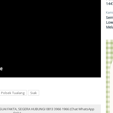
1447
Kami
Sem
Lowo
Mel
Polsek Tualang
Siak
SUAI FAKTA, SEGERA HUBUNGI 0813 3966 1966 (Chat WhatsApp
Only)