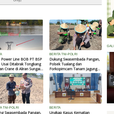
GAL
TA
BERITA TNI-POLRI
l Power Line BOB PT BSP
Dukung Swasembada Pangan,
 Usai Ditabrak Tongkang
Polsek Tualang dan
Komisi III DPRD Pekanbaru
n Crane di Aliran Sungai
Forkopimcam Tanam Jagung
Fasilitasi Mediasi Dugaan
 Perawang
Kuartal III di Ponpes Abu
Kekerasan Murid di SDN 181,
DP
Huroiroh
Kedua Pihak Mulai Sepakat
S
Damai
Senin, 11 Mei 2026 17:53 WIB
A TNI-POLRI
BERITA
ng Swasembada Pangan,
Ungkap Kasus Kematian