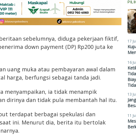
PIL
eritaan sebelumnya, diduga pekerjaan fiktif,
17 Ju
penerima down payment (DP) Rp200 juta ke
Kupa
Meru
16 Ju
Ket
an uang muka atau pembayaran awal dalam
Tid
l harga, berfungsi sebagai tanda jadi.
Biay
Tid
ya menyampaikan, ia tidak menampik
13 Ju
 dirinya dan tidak pula membantah hal itu.
Jan
Besa
ebut terdapat berbagai spekulasi dan
11 Ju
Mes
aat ini. Menurut dia, berita itu bertolak
Ber
narnya.