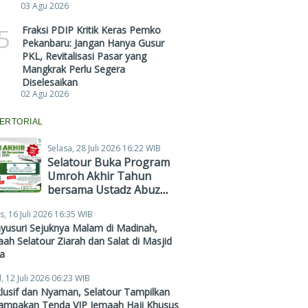
03 Agu 2026
5
Fraksi PDIP Kritik Keras Pemko
Pekanbaru: Jangan Hanya Gusur
PKL, Revitalisasi Pasar yang
Mangkrak Perlu Segera
Diselesaikan
02 Agu 2026
ERTORIAL
Selasa, 28 Juli 2026 16:22 WIB
Selatour Buka Program
Umroh Akhir Tahun
bersama Ustadz Abuz
Zubair Hawaary, Harga
s, 16 Juli 2026 16:35 WIB
Mulai Rp38,4 Juta
yusuri Sejuknya Malam di Madinah,
ah Selatour Ziarah dan Salat di Masjid
a
, 12 Juli 2026 06:23 WIB
lusif dan Nyaman, Selatour Tampilkan
ampakan Tenda VIP Jemaah Haji Khusus