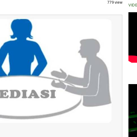
779 view
VID