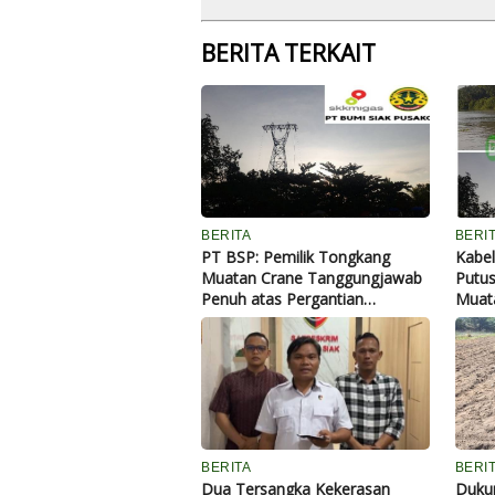
BERITA TERKAIT
BERITA
BERI
PT BSP: Pemilik Tongkang
Kabe
Muatan Crane Tanggungjawab
Putus
Penuh atas Pergantian
Muata
Material...
Siak
BERITA
BERIT
Dua Tersangka Kekerasan
Duku