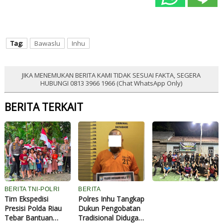
Tag:
Bawaslu
Inhu
JIKA MENEMUKAN BERITA KAMI TIDAK SESUAI FAKTA, SEGERA
HUBUNGI 0813 3966 1966 (Chat WhatsApp Only)
BERITA TERKAIT
a
h
a
s
i
s
BERITA TNI-POLRI
BERITA
Tim Ekspedisi
Polres Inhu Tangkap
a
Presisi Polda Riau
Dukun Pengobatan
K
Tebar Bantuan
Tradisional Diduga
K