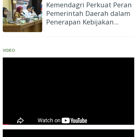
a
Kemendagri Perkuat Peran
a
Pemerintah Daerah dalam
n
Penerapan Kebijakan
a
Penyelenggaraan
r
g
Transmigrasi
a
VIDEO
e
s
a
e
l
i
g
a
n