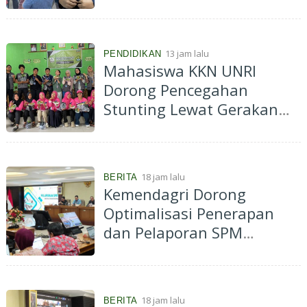
Polemik HGB STC Secara
t
Bijaksana
o
n
u
13 jam lalu
PENDIDIKAN
n
Mahasiswa KKN UNRI
t
Dorong Pencegahan
u
k
Stunting Lewat Gerakan
P
Pekarangan Bergizi di Desa
e
r
Kelawat
e
r
18 jam lalu
BERITA
a
Kemendagri Dorong
t
K
Optimalisasi Penerapan
e
dan Pelaporan SPM
b
e
Kabupaten Hulu Sungai
r
Selatan Tahun 2026
s
a
18 jam lalu
BERITA