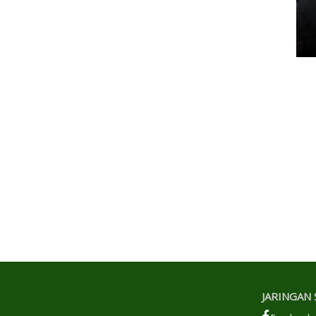
Antrean Panjang BBM di SPBU
Kamis, 07 Mei 2026 17:21 WIB
JARINGAN 