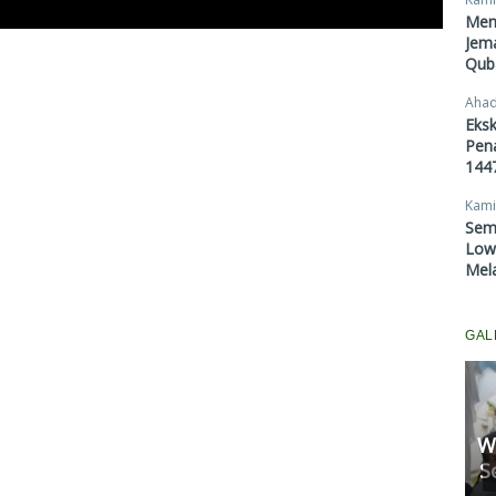
Men
Jema
Qub
Ahad
Eksk
Pen
1447
Kami
Sem
Lowo
Mel
GAL
W
Komisi II Panggil Rapat
S
Pertamina, Ungkap Penyebab