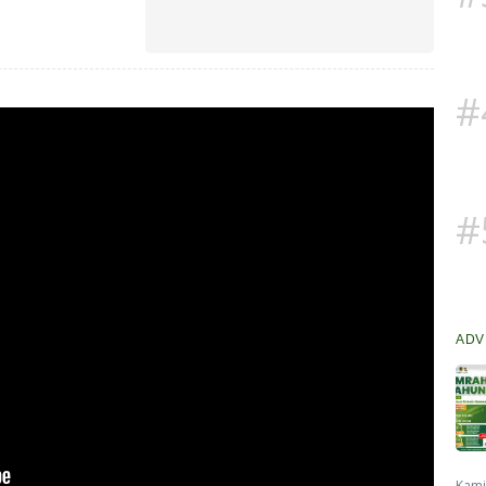
#
#
ADV
Kami