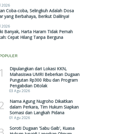
l 2026
gan Coba-coba, Selingkuh Adalah Dosa
r yang Berbahaya, Berikut Dalilnya!
l 2026
ki Banyak, Harta Haram Tidak Pernah
kah: Cepat Hilang Tanpa Berguna
POPULER
1
Dipulangkan dari Lokasi KKN,
Mahasiswa UMRI Beberkan Dugaan
Pungutan Rp300 Ribu dan Program
Pengabdian Ditolak
03 Agu 2026
2
Nama Agung Nugroho Dikaitkan
dalam Perkara, Tim Hukum Siapkan
Somasi dan Langkah Pidana
01 Agu 2026
3
Soroti Dugaan 'Sabu Gaib', Kuasa
Hukum Junaidi Laporkan Oknum