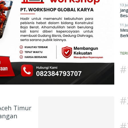
13 Ju
Jan
Besa
11 Ju
Mes
Ber
TER
#
#
Aceh Timur
langan
#