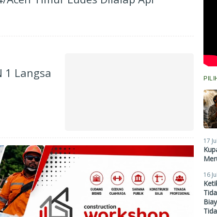
N 1 Langsa
PIL
17 Ju
Kupa
Meru
16 Ju
Ket
Tid
Biay
Tid