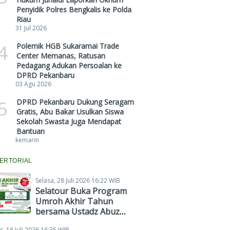
Penyidik Polres Bengkalis ke Polda
Riau
31 Jul 2026
4
Polemik HGB Sukaramai Trade
Center Memanas, Ratusan
Pedagang Adukan Persoalan ke
DPRD Pekanbaru
03 Agu 2026
5
DPRD Pekanbaru Dukung Seragam
Gratis, Abu Bakar Usulkan Siswa
Sekolah Swasta Juga Mendapat
Bantuan
kemarin
ERTORIAL
Selasa, 28 Juli 2026 16:22 WIB
Selatour Buka Program
Umroh Akhir Tahun
bersama Ustadz Abuz
Zubair Hawaary, Harga
s, 16 Juli 2026 16:35 WIB