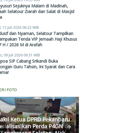
Mulai Rp38,4 Juta
yusuri Sejuknya Malam di Madinah,
ah Selatour Ziarah dan Salat di Masjid
a
, 12 Juli 2026 06:23 WIB
lusif dan Nyaman, Selatour Tampilkan
ampakan Tenda VIP Jemaah Haji Khusus
 H / 2026 M di Arafah
s, 09 Juli 2026 06:31 WIB
poa SIP Cabang Srikandi Buka
ngan Guru Tahsin, Ini Syarat dan Cara
amar
ERI FOTO
Komisi III DPRD P
akil Ketua DPRD Pekanbaru
Fasilitasi Medias
osialisasikan Perda P4GN di
Kekerasan Murid di
Tangkerang Selatan, Ajak
Kedua Pihak Mulai