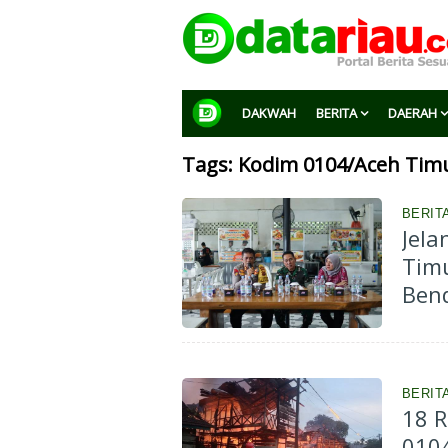
DAKWAH
BERITA
DAERAH
Tags: Kodim 0104/Aceh Tim
BERITA
Jela
Timu
Ben
BERIT
18 
0104