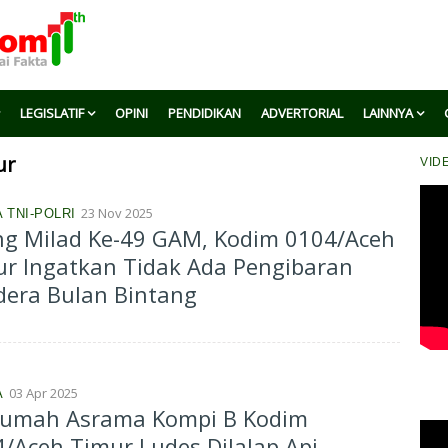
LEGISLATIF
OPINI
PENDIDIKAN
ADVERTORIAL
LAINNYA
ur
VID
23 Nov 2025
 TNI-POLRI
ng Milad Ke-49 GAM, Kodim 0104/Aceh
r Ingatkan Tidak Ada Pengibaran
dera Bulan Bintang
03 Apr 2025
A
Rumah Asrama Kompi B Kodim
/Aceh Timur Ludes Dilalap Api