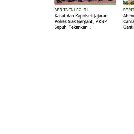
BERITA TNI-POLRI
BERI
Kasat dan Kapolsek Jajaran
Ahend
Polres Siak Berganti, AKBP
Cama
Sepuh: Tekankan
Gant
Profesionalisme juga
Pelayanan Humanis