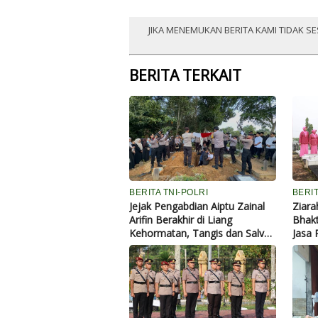
JIKA MENEMUKAN BERITA KAMI TIDAK SE
BERITA TERKAIT
BERITA TNI-POLRI
BERIT
Jejak Pengabdian Aiptu Zainal
Ziar
Arifin Berakhir di Liang
Bhakt
Kehormatan, Tangis dan Salvo
Jasa 
Iringi Perpisahan Terakhir
Bhay