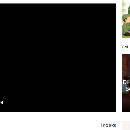
GAL
Komisi III DPRD Pekanbaru
Fasilitasi Mediasi Dugaan
Kekerasan Murid di SDN 181,
DP
Kedua Pihak Mulai Sepakat
S
Damai
Senin, 11 Mei 2026 17:53 WIB
Indeks