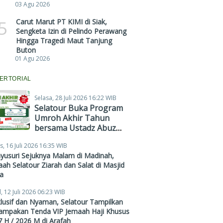
03 Agu 2026
5
Carut Marut PT KIMI di Siak,
Sengketa Izin di Pelindo Perawang
Hingga Tragedi Maut Tanjung
Buton
01 Agu 2026
ERTORIAL
Selasa, 28 Juli 2026 16:22 WIB
Selatour Buka Program
Umroh Akhir Tahun
bersama Ustadz Abuz
Zubair Hawaary, Harga
s, 16 Juli 2026 16:35 WIB
Mulai Rp38,4 Juta
yusuri Sejuknya Malam di Madinah,
ah Selatour Ziarah dan Salat di Masjid
a
, 12 Juli 2026 06:23 WIB
lusif dan Nyaman, Selatour Tampilkan
ampakan Tenda VIP Jemaah Haji Khusus
 H / 2026 M di Arafah