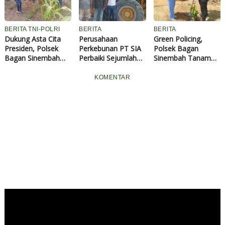
BERITA TNI-POLRI
BERITA
BERITA
Dukung Asta Cita
Perusahaan
Green Policing,
Presiden, Polsek
Perkebunan PT SIA
Polsek Bagan
Bagan Sinembah
Perbaiki Sejumlah
Sinembah Tanam
Intensif Pantau
Ruas Jalan di Rohil
Pohon dan Edukasi
Pertumbuhan
Melalui Dana CSR
Warga
KOMENTAR
Jagung Program
Ketahanan Pangan