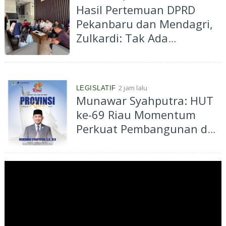
Hasil Pertemuan DPRD
Pekanbaru dan Mendagri,
Zulkardi: Tak Ada
Larangan Perpanjangan
133 HGB Pedagang STC,
Tantang Dokumen
2 jam lalu
LEGISLATIF
Rekomendasi Dibuka Jika
Munawar Syahputra: HUT
Memang Ada!
ke-69 Riau Momentum
Perkuat Pembangunan dan
Kesejahteraan Masyarakat