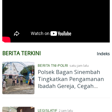
BERITA TERKINI
Indeks
satu jam lalu
BERITA TNI-POLRI
Polsek Bagan Sinembah
Tingkatkan Pengamanan
Ibadah Gereja, Cegah
Terorisme dan Curanmor
2 jam lalu
LEGISLATIF