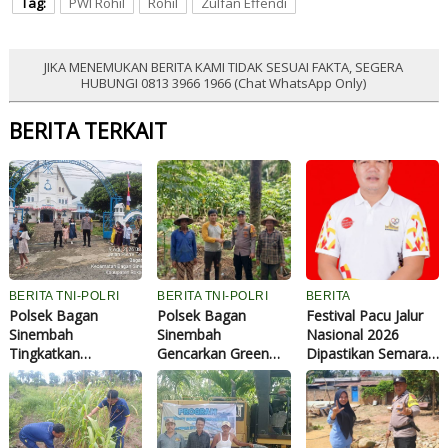
Tag:
PWI Rohil
Rohil
Zulfan Effendi
JIKA MENEMUKAN BERITA KAMI TIDAK SESUAI FAKTA, SEGERA
HUBUNGI 0813 3966 1966 (Chat WhatsApp Only)
BERITA TERKAIT
BERITA TNI-POLRI
BERITA TNI-POLRI
BERITA
Polsek Bagan
Polsek Bagan
Festival Pacu Jalur
Sinembah
Sinembah
Nasional 2026
Tingkatkan
Gencarkan Green
Dipastikan Semarak,
Pengamanan
Policing, Ajak Warga
77 Jalur Sudah
Ibadah Gereja,
Bersama Jaga
Terdaftar
Cegah Terorisme
Kelestarian
dan Curanmor
Lingkungan