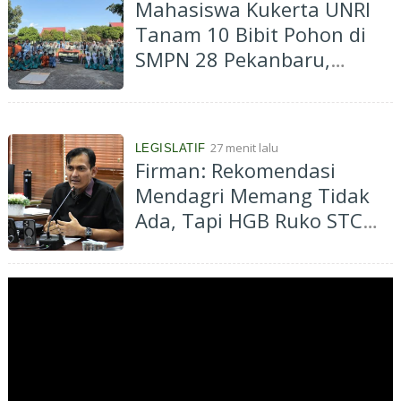
Mahasiswa Kukerta UNRI
Tanam 10 Bibit Pohon di
SMPN 28 Pekanbaru,
Dorong Konsep Green
School
27 menit lalu
LEGISLATIF
Firman: Rekomendasi
Mendagri Memang Tidak
Ada, Tapi HGB Ruko STC
Memang Tidak Boleh
Diperpanjang!