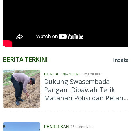
BERITA TERKINI
Indeks
6 menit lalu
BERITA TNI-POLRI
Dukung Swasembada
Pangan, Dibawah Terik
Matahari Polisi dan Petani
Tanam Jagung di Ponpes
Abu Huroiroh
15 menit lalu
PENDIDIKAN