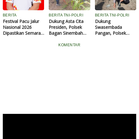
BERITA
BERITA TNI-POLRI
BERITA TNI-POLRI
Festival Pacu Jalur
Dukung Asta Cita
Dukung
Nasional 2026
Presiden, Polsek
Swasembada
Dipastikan Semarak,
Bagan Sinembah
Pangan, Polsek
77 Jalur Sudah
Intensif Pantau
Tualang dan
Terdaftar
Pertumbuhan
Forkopimcam
KOMENTAR
Jagung Program
Tanam Jagung
Ketahanan Pangan
Kuartal III di Ponpes
Abu Huroiroh