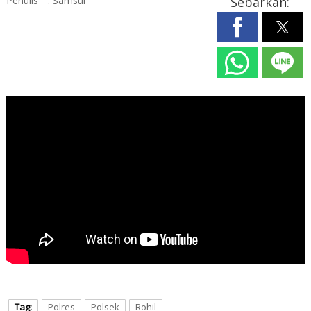
Penulis
: Samsul
Sebarkan:
Tag:
Polres
Polsek
Rohil