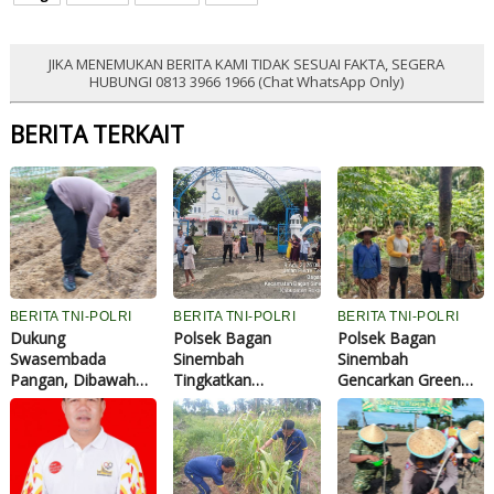
JIKA MENEMUKAN BERITA KAMI TIDAK SESUAI FAKTA, SEGERA
HUBUNGI 0813 3966 1966 (Chat WhatsApp Only)
BERITA TERKAIT
BERITA TNI-POLRI
BERITA TNI-POLRI
BERITA TNI-POLRI
Dukung
Polsek Bagan
Polsek Bagan
Swasembada
Sinembah
Sinembah
Pangan, Dibawah
Tingkatkan
Gencarkan Green
Terik Matahari Polisi
Pengamanan
Policing, Ajak Warga
dan Petani Tanam
Ibadah Gereja,
Bersama Jaga
Jagung di Ponpes
Cegah Terorisme
Kelestarian
Abu Huroiroh
dan Curanmor
Lingkungan