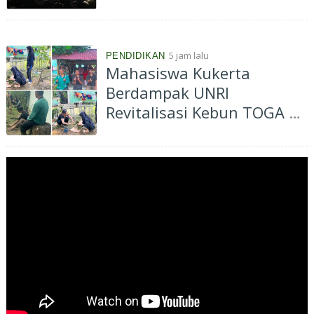
Aliran Sungai Siak
Perawang
5 jam lalu
PENDIDIKAN
Mahasiswa Kukerta
Berdampak UNRI
Revitalisasi Kebun TOGA di
Bagan Besar Timur,
Dorong Pemanfaatan
Tanaman Obat Keluarga