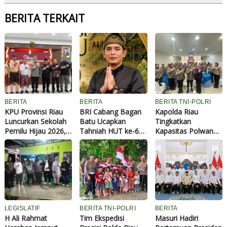
BERITA TERKAIT
BERITA
BERITA
BERITA TNI-POLRI
KPU Provinsi Riau
BRI Cabang Bagan
Kapolda Riau
Luncurkan Sekolah
Batu Ucapkan
Tingkatkan
Pemilu Hijau 2026,
Tahniah HUT ke-69
Kapasitas Polwan
Perkuat Pendidikan
Provinsi Riau
Lewat Pelatihan
Pemilih
Public Speaking, 70
Berwawasan
Personel Dibekali
Lingkungan
Kemampuan
Komunikasi
Profesional
LEGISLATIF
BERITA TNI-POLRI
BERITA
H Ali Rahmat
Tim Ekspedisi
Masuri Hadiri