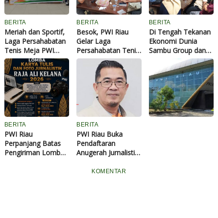
BERITA
BERITA
BERITA
Meriah dan Sportif,
Besok, PWI Riau
Di Tengah Tekanan
Laga Persahabatan
Gelar Laga
Ekonomi Dunia
Tenis Meja PWI
Persahabatan Tenis
Sambu Group dan
Riau Pererat
Meja Bersama SKK
PWI Riau Perkuat
I
Hubungan dengan
Migas Sumbagut
Sinergi Publikasi
d
Mitra
dan EMP
Industri Kelapa
u
l
A
d
h
BERITA
BERITA
a
PWI Riau
PWI Riau Buka
1
Perpanjang Batas
Pendaftaran
4
Pengiriman Lomba
Anugerah Jurnalistik
4
Karya Tulis dan
Ali Kelana 2026,
7
Foto Jurnalistik Raja
Angkat Tema Energi
KOMENTAR
Ali Kelana 2026
Berkelanjutan
,
P
I