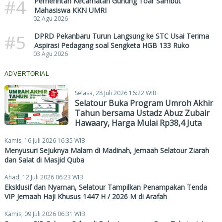
#4
Pemerintah Kecamatan Gunung Toar Sambut
Mahasiswa KKN UMRI
02 Agu 2026
#5
DPRD Pekanbaru Turun Langsung ke STC Usai Terima
Aspirasi Pedagang soal Sengketa HGB 133 Ruko
03 Agu 2026
ADVERTORIAL
Selasa, 28 Juli 2026 16:22 WIB
Selatour Buka Program Umroh Akhir
Tahun bersama Ustadz Abuz Zubair
Hawaary, Harga Mulai Rp38,4 Juta
Kamis, 16 Juli 2026 16:35 WIB
Menyusuri Sejuknya Malam di Madinah, Jemaah Selatour Ziarah
dan Salat di Masjid Quba
Ahad, 12 Juli 2026 06:23 WIB
Eksklusif dan Nyaman, Selatour Tampilkan Penampakan Tenda
VIP Jemaah Haji Khusus 1447 H / 2026 M di Arafah
Kamis, 09 Juli 2026 06:31 WIB