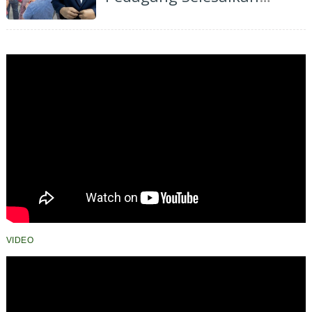
Polemik HGB STC Secara
Bijaksana
VIDEO