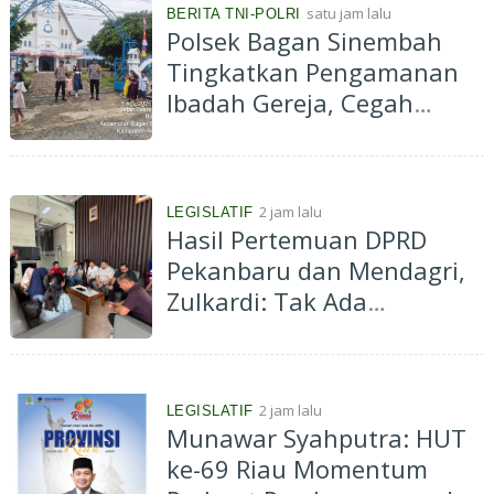
satu jam lalu
BERITA TNI-POLRI
1
Polsek Bagan Sinembah
E
k
Tingkatkan Pengamanan
o
Ibadah Gereja, Cegah
r
K
Terorisme dan Curanmor
a
b
i
2 jam lalu
LEGISLATIF
n
Hasil Pertemuan DPRD
g
Pekanbaru dan Mendagri,
Zulkardi: Tak Ada
Larangan Perpanjangan
133 HGB Pedagang STC,
Tantang Dokumen
2 jam lalu
LEGISLATIF
Rekomendasi Dibuka Jika
Munawar Syahputra: HUT
Memang Ada!
ke-69 Riau Momentum