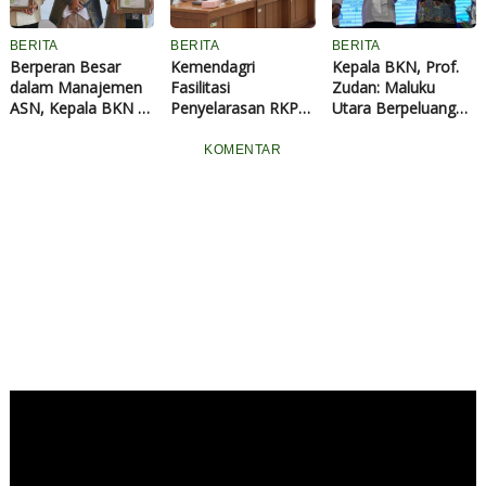
BERITA
BERITA
BERITA
Berperan Besar
Kemendagri
Kepala BKN, Prof.
dalam Manajemen
Fasilitasi
Zudan: Maluku
ASN, Kepala BKN RI
Penyelarasan RKPD
Utara Berpeluang
Dianugerahi Gelar
Papua Tahun 2027
Jadi Provinsi
Kehormatan Adat
dengan Prioritas
Pertama di Luar
KOMENTAR
dari Kesultanan
Pembangunan
Jawa Terapkan
Ternate
Nasional
Manajemen Talenta
100%