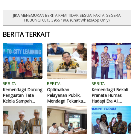
JIKA MENEMUKAN BERITA KAMI TIDAK SESUAI FAKTA, SEGERA
HUBUNGI 0813 3966 1966 (Chat WhatsApp Only)
BERITA TERKAIT
BERITA
BERITA
BERITA
Kemendagri Dorong
Optimalkan
Kemendagri Bekali
Penguatan Tata
Pelayanan Publik,
Pranata Humas
Kelola Sampah
Mendagri Tekankan
Hadapi Era AI,
Berkelanjutan di
Pentingnya
Perkuat Strategi
Daerah
Penguatan
Komunikasi
Kapasitas dan
Pemerintahan
Dukungan terhadap
Lawan Disinformasi
Kepala Daerah