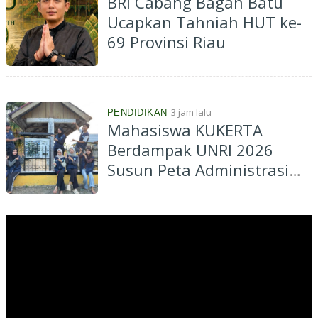
BRI Cabang Bagan Batu
Ucapkan Tahniah HUT ke-
69 Provinsi Riau
3 jam lalu
PENDIDIKAN
Mahasiswa KUKERTA
Berdampak UNRI 2026
Susun Peta Administrasi
Kelurahan Muara Lembu
untuk Dukung Informasi
Spasial dan Perencanaan
Pembangunan