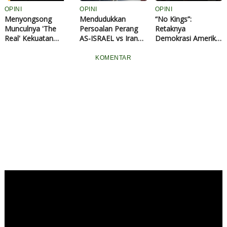
OPINI
OPINI
OPINI
Menyongsong
Mendudukkan
“No Kings”:
Munculnya 'The
Persoalan Perang
Retaknya
Real' Kekuatan
AS-ISRAEL vs Iran
Demokrasi Amerika
Global Baru
dan Pengaruhnya
dan Bangkrutnya
Terhadap Geopolitik
Kapitalisme Global
KOMENTAR
Global