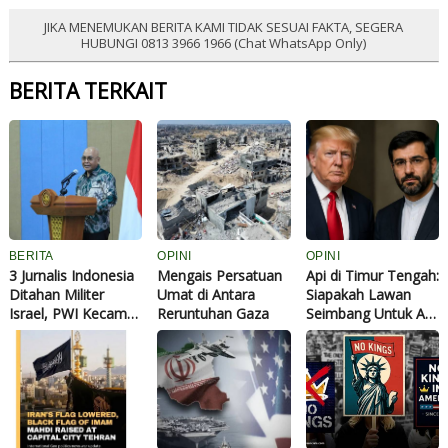
JIKA MENEMUKAN BERITA KAMI TIDAK SESUAI FAKTA, SEGERA
HUBUNGI 0813 3966 1966 (Chat WhatsApp Only)
BERITA TERKAIT
BERITA
OPINI
OPINI
3 Jurnalis Indonesia
Mengais Persatuan
Api di Timur Tengah:
Ditahan Militer
Umat di Antara
Siapakah Lawan
Israel, PWI Kecam
Reruntuhan Gaza
Seimbang Untuk AS-
Pencegatan Misi
Israel?
Kemanusiaan ke
Gaza