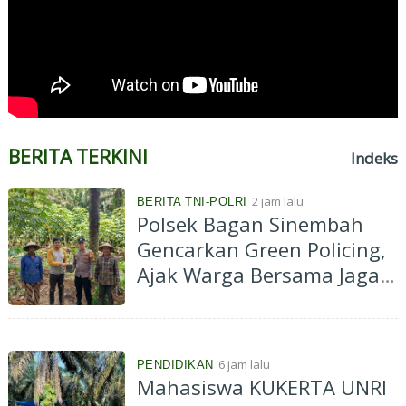
BERITA TERKINI
Indeks
2 jam lalu
BERITA TNI-POLRI
Polsek Bagan Sinembah
Gencarkan Green Policing,
Ajak Warga Bersama Jaga
Kelestarian Lingkungan
6 jam lalu
PENDIDIKAN
Mahasiswa KUKERTA UNRI