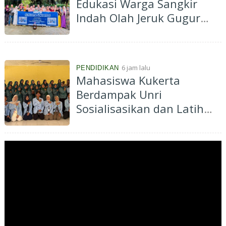
Edukasi Warga Sangkir
Indah Olah Jeruk Gugur
Jadi Eco Enzyme
6 jam lalu
PENDIDIKAN
Mahasiswa Kukerta
Berdampak Unri
Sosialisasikan dan Latih
Ibu-Ibu PKK Desa Pantai
Cermin Membuat
Kombucha