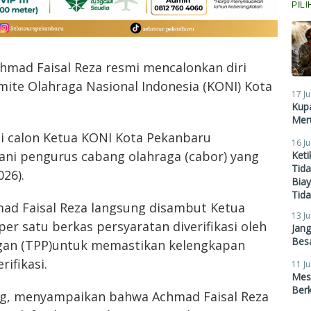
PIL
hmad Faisal Reza resmi mencalonkan diri
te Olahraga Nasional Indonesia (KONI) Kota
17 Ju
Kupa
Meru
i calon Ketua KONI Kota Pekanbaru
16 Ju
ani pengurus cabang olahraga (cabor) yang
Ket
Tid
26).
Biay
Tid
d Faisal Reza langsung disambut Ketua
13 Ju
er satu berkas persyaratan diverifikasi oleh
Jan
Besa
ngan (TPP)untuk memastikan kelengkapan
ifikasi.
11 Ju
Mes
Ber
g, menyampaikan bahwa Achmad Faisal Reza