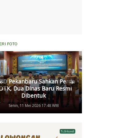
ERI FOTO
RD Pekanbaru Sahkan Perda
Komisi II Panggi
OTK, Dua Dinas Baru Resmi
Pertamina, Ungkap
Dibentuk
Antrean Panjang BB
Senin, 11 Mei 2026 17:48 WIB
Kamis, 07 Mei 2026 17