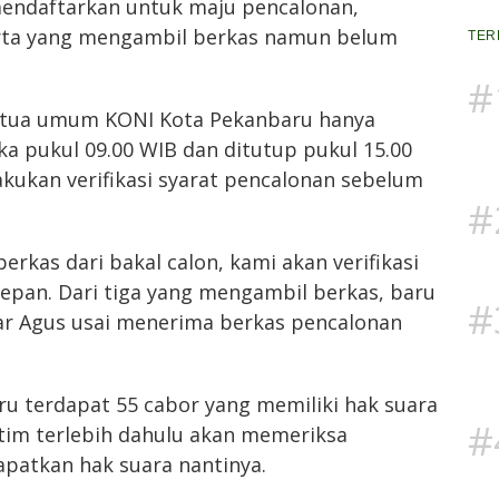
endaftarkan untuk maju pencalonan,
erta yang mengambil berkas namun belum
TER
#
etua umum KONI Kota Pekanbaru hanya
uka pukul 09.00 WIB dan ditutup pukul 15.00
akukan verifikasi syarat pencalonan sebelum
#
rkas dari bakal calon, kami akan verifikasi
 depan. Dari tiga yang mengambil berkas, baru
#
ar Agus usai menerima berkas pencalonan
u terdapat 55 cabor yang memiliki hak suara
#
 tim terlebih dahulu akan memeriksa
patkan hak suara nantinya.