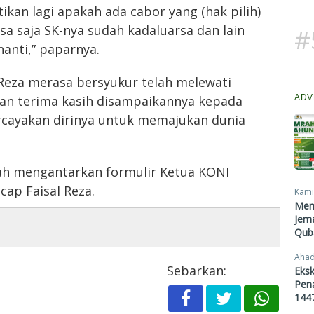
stikan lagi apakah ada cabor yang (hak pilih)
isa saja SK-nya sudah kadaluarsa dan lain
#
 nanti,” paparnya.
Reza merasa bersyukur telah melewati
ADV
pan terima kasih disampaikannya kepada
cayakan dirinya untuk memajukan dunia
telah mengantarkan formulir Ketua KONI
cap Faisal Reza.
Kami
Men
Jema
Qub
Ahad
Sebarkan:
Eksk
Pen
1447