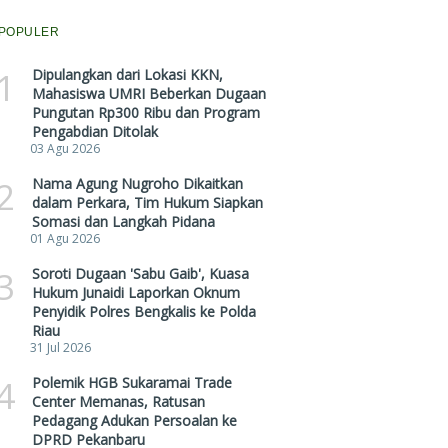
POPULER
1
Dipulangkan dari Lokasi KKN,
Mahasiswa UMRI Beberkan Dugaan
Pungutan Rp300 Ribu dan Program
Pengabdian Ditolak
03 Agu 2026
2
Nama Agung Nugroho Dikaitkan
dalam Perkara, Tim Hukum Siapkan
Somasi dan Langkah Pidana
01 Agu 2026
3
Soroti Dugaan 'Sabu Gaib', Kuasa
Hukum Junaidi Laporkan Oknum
Penyidik Polres Bengkalis ke Polda
Riau
31 Jul 2026
4
Polemik HGB Sukaramai Trade
Center Memanas, Ratusan
Pedagang Adukan Persoalan ke
DPRD Pekanbaru