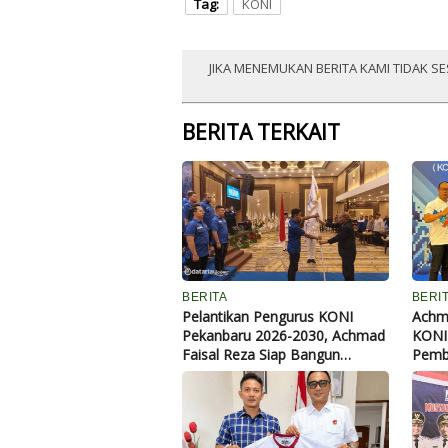
Tag:
KONI
JIKA MENEMUKAN BERITA KAMI TIDAK SE
BERITA TERKAIT
BERITA
BERI
Pelantikan Pengurus KONI
Achma
Pekanbaru 2026-2030, Achmad
KONI 
Faisal Reza Siap Bangun
Pembi
Prestasi dan Hidupkan Kembali
Berku
Porkot