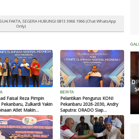
SUAI FAKTA, SEGERA HUBUNGI 0813 3966 1966 (Chat WhatsApp
Only)
GAL
Komisi III DPRD Pekanbaru
Fasilitasi Mediasi Dugaan
Kekerasan Murid di SDN 181,
DP
Kedua Pihak Mulai Sepakat
S
TA
BERITA
Damai
d Faisal Reza Pimpin
Pelantikan Pengurus KONI
Pekanbaru, Zulkardi Yakin
Pekanbaru 2026-2030, Andry
Senin, 11 Mei 2026 17:53 WIB
naan Atlet Makin
Saputra: ORADO Siap
alitas
Bersinergi Cetak Atlet
Berprestasi