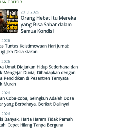
IHAN EDITOR
20 Jul 2026
Orang Hebat Itu Mereka
yang Bisa Sabar dalam
Semua Kondisi
l 2026
s Tuntas Keistimewaan Hari Jumat:
gi Jika Disia-siakan
l 2026
ika Umat Diajarkan Hidup Sederhana dan
ak Mengejar Dunia, Dihadapkan dengan
a Pendidikan di Pesantren Ternyata
ak Murah
l 2026
gan Coba-coba, Selingkuh Adalah Dosa
r yang Berbahaya, Berikut Dalilnya!
l 2026
ki Banyak, Harta Haram Tidak Pernah
kah: Cepat Hilang Tanpa Berguna