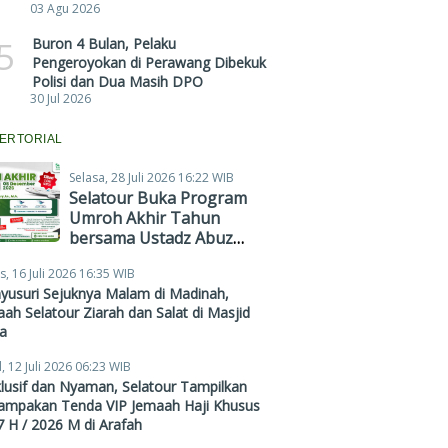
03 Agu 2026
5
Buron 4 Bulan, Pelaku
Pengeroyokan di Perawang Dibekuk
Polisi dan Dua Masih DPO
30 Jul 2026
ERTORIAL
Selasa, 28 Juli 2026 16:22 WIB
Selatour Buka Program
Umroh Akhir Tahun
bersama Ustadz Abuz
Zubair Hawaary, Harga
s, 16 Juli 2026 16:35 WIB
Mulai Rp38,4 Juta
yusuri Sejuknya Malam di Madinah,
ah Selatour Ziarah dan Salat di Masjid
a
, 12 Juli 2026 06:23 WIB
lusif dan Nyaman, Selatour Tampilkan
ampakan Tenda VIP Jemaah Haji Khusus
 H / 2026 M di Arafah