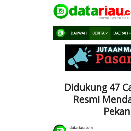
DAKWAH
BERITA
DAERAH
Didukung 47 Ca
Resmi Menda
Pekan
datariau.com