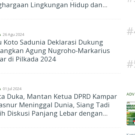
ghargaan Lingkungan Hidup dan
utanan 2024
#
26 Agu 2024
A
 Koto Sadunia Deklarasi Dukung
angkan Agung Nugroho-Markarius
r di Pilkada 2024
#
01 Jul 2024
A
ita Duka, Mantan Ketua DPRD Kampar
ADV
snur Meninggal Dunia, Siang Tadi
h Diskusi Panjang Lebar dengan
l
Kami