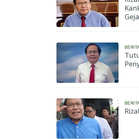
Kank
Gej
BERIT
Tutu
Peny
BERIT
Riza