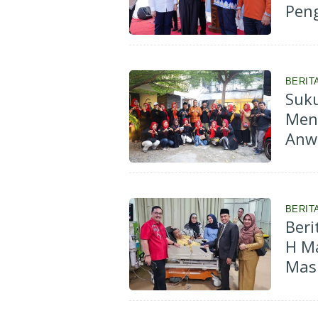
Pen
Keh
BERIT
Suku
Men
Anwa
BERIT
Ber
H Ma
Masi
Repo