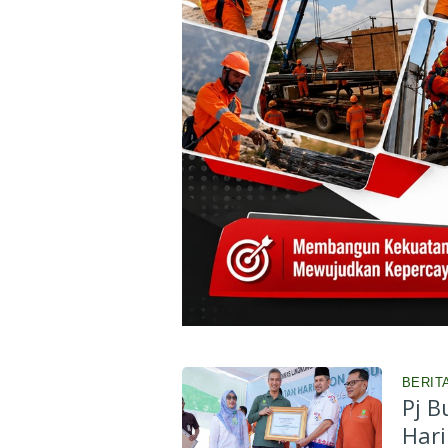
BERIT
Pj B
Har