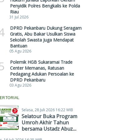
Penyidik Polres Bengkalis ke Polda
Riau
31 Jul 2026
4
DPRD Pekanbaru Dukung Seragam
Gratis, Abu Bakar Usulkan Siswa
Sekolah Swasta Juga Mendapat
Bantuan
05 Agu 2026
5
Polemik HGB Sukaramai Trade
Center Memanas, Ratusan
Pedagang Adukan Persoalan ke
DPRD Pekanbaru
03 Agu 2026
ERTORIAL
Selasa, 28 Juli 2026 16:22 WIB
Selatour Buka Program
Umroh Akhir Tahun
bersama Ustadz Abuz
Zubair Hawaary, Harga
s, 16 Juli 2026 16:35 WIB