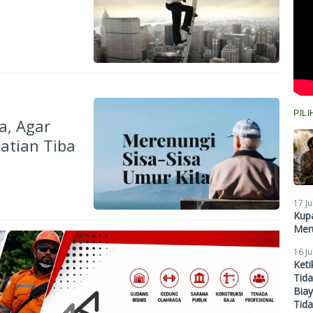
PIL
a, Agar
atian Tiba
17 Ju
Kupa
Meru
16 Ju
Ket
Tid
Biay
Tid