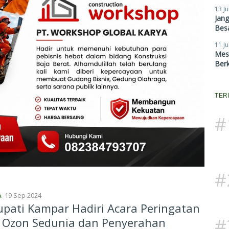
13 Ju
Jan
Besa
11 Ju
Mes
Ber
TER
#
#
19 Sep 2024
A
upati Kampar Hadiri Acara Peringatan
#
i Ozon Sedunia dan Penyerahan