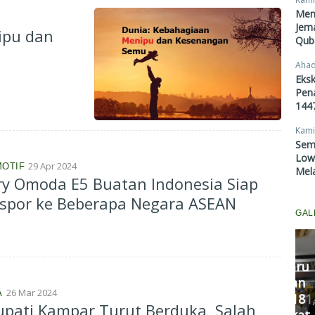
Men
Jema
ipu dan
Qub
Ahad
Eksk
Pen
1447
Kami
Sem
Lowo
29 Apr 2024
OTIF
Mel
y Omoda E5 Buatan Indonesia Siap
kspor ke Beberapa Negara ASEAN
GAL
Komisi III DPRD Pekanbaru
Fasilitasi Mediasi Dugaan
26 Mar 2024
A
Kekerasan Murid di SDN 181,
DP
upati Kampar Turut Berduka, Salah
Kedua Pihak Mulai Sepakat
S