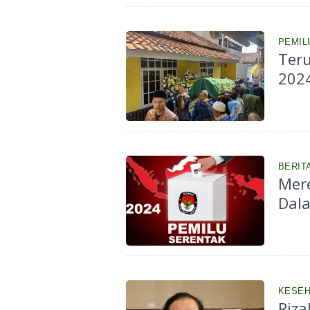
PEMIL
Teru
2024
BERIT
Mere
Dal
KESEH
Riza