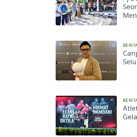
Seo
Men
BERIT
Cang
Selu
BERIT
Atle
Gela