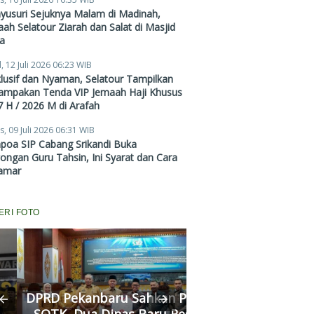
Mulai Rp38,4 Juta
yusuri Sejuknya Malam di Madinah,
ah Selatour Ziarah dan Salat di Masjid
a
, 12 Juli 2026 06:23 WIB
lusif dan Nyaman, Selatour Tampilkan
ampakan Tenda VIP Jemaah Haji Khusus
 H / 2026 M di Arafah
s, 09 Juli 2026 06:31 WIB
poa SIP Cabang Srikandi Buka
ngan Guru Tahsin, Ini Syarat dan Cara
amar
ERI FOTO
RD Pekanbaru Sahkan Perda
Komisi II Panggi
OTK, Dua Dinas Baru Resmi
Pertamina, Ungkap