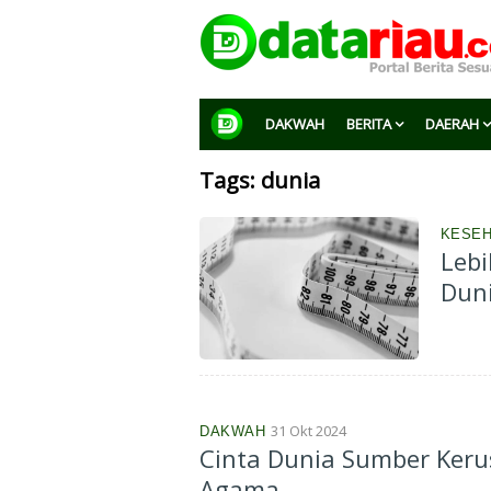
DAKWAH
BERITA
DAERAH
Tags: dunia
KESEH
Lebi
Duni
31 Okt 2024
DAKWAH
Cinta Dunia Sumber Ker
Agama