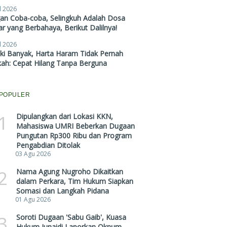
l 2026
gan Coba-coba, Selingkuh Adalah Dosa
r yang Berbahaya, Berikut Dalilnya!
l 2026
ki Banyak, Harta Haram Tidak Pernah
kah: Cepat Hilang Tanpa Berguna
POPULER
1
Dipulangkan dari Lokasi KKN,
Mahasiswa UMRI Beberkan Dugaan
Pungutan Rp300 Ribu dan Program
Pengabdian Ditolak
03 Agu 2026
2
Nama Agung Nugroho Dikaitkan
dalam Perkara, Tim Hukum Siapkan
Somasi dan Langkah Pidana
01 Agu 2026
3
Soroti Dugaan 'Sabu Gaib', Kuasa
Hukum Junaidi Laporkan Oknum