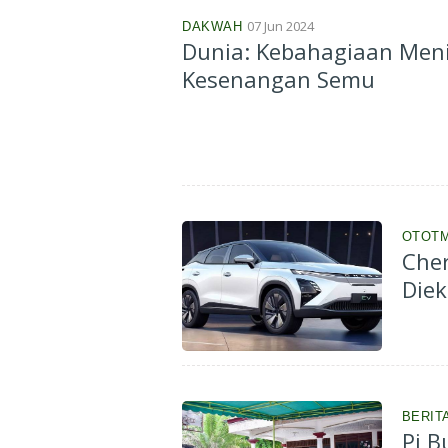
07 Jun 2024
DAKWAH
Dunia: Kebahagiaan Men
Kesenangan Semu
OTOTM
Cher
Die
BERIT
Pj B