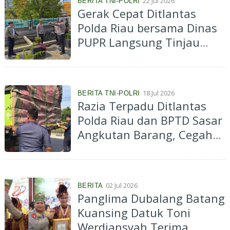
22 Jul 2026
BERITA TNI-POLRI
Gerak Cepat Ditlantas
Polda Riau bersama Dinas
PUPR Langsung Tinjau
Genangan di Depan RS
Awal Bros, Drainase
Tersumbat Jadi Penyebab
18 Jul 2026
BERITA TNI-POLRI
Banjir
Razia Terpadu Ditlantas
Polda Riau dan BPTD Sasar
Angkutan Barang, Cegah
ODOL dan Tekan Angka
Kecelakaan
02 Jul 2026
BERITA
Panglima Dubalang Batang
Kuansing Datuk Toni
Werdiansyah Terima