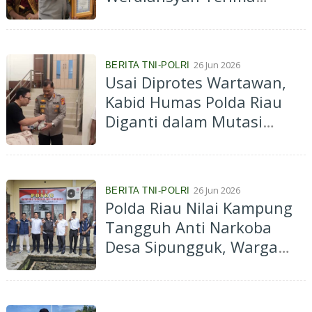
Penghargaan Kapolda
Riau: Berkontribusi
Berantas PETI dan Narkoba
26 Jun 2026
BERITA TNI-POLRI
Usai Diprotes Wartawan,
Kabid Humas Polda Riau
Diganti dalam Mutasi
Besar Kapolri, Sejumlah
Kapolres Ikut Bergeser, Ini
Data Lengkapnya
26 Jun 2026
BERITA TNI-POLRI
Polda Riau Nilai Kampung
Tangguh Anti Narkoba
Desa Sipungguk, Warga
Tunjukkan Kekompakan