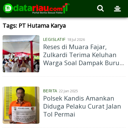
Tags: PT Hutama Karya
18 Jul 2026
LEGISLATIF
Reses di Muara Fajar,
Zulkardi Terima Keluhan
Warga Soal Dampak Buruk
Pembangunan Tol yang
Dikerjakan HKI
22 Jan 2025
BERITA
Polsek Kandis Amankan
Diduga Pelaku Curat Jalan
Tol Permai