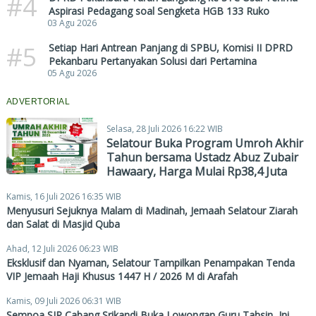
#4
Aspirasi Pedagang soal Sengketa HGB 133 Ruko
03 Agu 2026
#5
Setiap Hari Antrean Panjang di SPBU, Komisi II DPRD
Pekanbaru Pertanyakan Solusi dari Pertamina
05 Agu 2026
ADVERTORIAL
Selasa, 28 Juli 2026 16:22 WIB
Selatour Buka Program Umroh Akhir
Tahun bersama Ustadz Abuz Zubair
Hawaary, Harga Mulai Rp38,4 Juta
Kamis, 16 Juli 2026 16:35 WIB
Menyusuri Sejuknya Malam di Madinah, Jemaah Selatour Ziarah
dan Salat di Masjid Quba
Ahad, 12 Juli 2026 06:23 WIB
Eksklusif dan Nyaman, Selatour Tampilkan Penampakan Tenda
VIP Jemaah Haji Khusus 1447 H / 2026 M di Arafah
Kamis, 09 Juli 2026 06:31 WIB
Sempoa SIP Cabang Srikandi Buka Lowongan Guru Tahsin, Ini