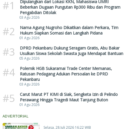
#1
Dipulangkan dari Lokasi KKN, Mahasiswa UMRI
Beberkan Dugaan Pungutan Rp300 Ribu dan Program
Pengabdian Ditolak
03 Agu 2026
#2
Nama Agung Nugroho Dikaitkan dalam Perkara, Tim
Hukum Siapkan Somasi dan Langkah Pidana
01 Agu 2026
#3
DPRD Pekanbaru Dukung Seragam Gratis, Abu Bakar
Usulkan Siswa Sekolah Swasta Juga Mendapat Bantuan
05 Agu 2026
#4
Polemik HGB Sukaramai Trade Center Memanas,
Ratusan Pedagang Adukan Persoalan ke DPRD
Pekanbaru
03 Agu 2026
#5
Carut Marut PT KIMI di Siak, Sengketa Izin di Pelindo
Perawang Hingga Tragedi Maut Tanjung Buton
01 Agu 2026
ADVERTORIAL
Selasa, 28 Juli 2026 16:22 WIB