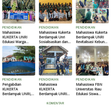
PENDIDIKAN
PENDIDIKAN
PENDIDIKAN
Mahasiswa
Mahasiswa Kukerta
Mahasiswa Kukerta
KUKERTA UNRI
Berdampak Unri
Berdampak UNRI
Edukasi Warga
Sosialisasikan dan
Revitalisasi Kebun
Sangkir Indah Olah
Latih Ibu-Ibu PKK
TOGA di Bagan
Jeruk Gugur Jadi Eco
Desa Pantai Cermin
Besar Timur,
Enzyme
Membuat
Dorong
Kombucha
Pemanfaatan
Tanaman Obat
Keluarga
PENDIDIKAN
PENDIDIKAN
PENDIDIKAN
Pengabdian
Mahasiswa
Mahasiswa FBN
KUKERTA
KUKERTA
Universitas Riau
Berdampak UNRI,
Berdampak UNRI
Edukasi Siswa
Mahasiswa Bangun
2026 Susun Peta
SMPN 25
Budidaya Ikan Lele
Administrasi
Pekanbaru Bijak
KOMENTAR
di Desa Kenantan,
Kelurahan Muara
Bermedia Digital