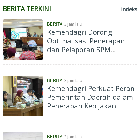
BERITA TERKINI
Indeks
3 jam lalu
BERITA
Kemendagri Dorong
Optimalisasi Penerapan
dan Pelaporan SPM
Kabupaten Hulu Sungai
Selatan Tahun 2026
3 jam lalu
BERITA
Kemendagri Perkuat Peran
Pemerintah Daerah dalam
Penerapan Kebijakan
Penyelenggaraan
Transmigrasi
3 jam lalu
BERITA