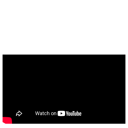
Dukung Ketahanan
Lembu untuk
Pangan dan
Dukung Informasi
Ekonomi
Spasial dan
Masyarakat
Perencanaan
Pembangunan