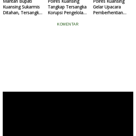
Mantan Bupati
Polres Kuansing
Polres Kuansing
Kuansing Sukarmis
Tangkap Tersangka
Gelar Upacara
Ditahan, Tersangka
Korupsi Pengelolaan
Pemberhentian
Dugaan Korupsi
Keuangan Desa
Tidak Dengan
Pembangunan Hotel
yang Kabur ke Jawa
Hormat Seorang
KOMENTAR
Rp 22,6 Miliar
Barat
Personil