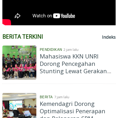
BERITA TERKINI
Indeks
2 jam lalu
PENDIDIKAN
Mahasiswa KKN UNRI
Dorong Pencegahan
Stunting Lewat Gerakan
Pekarangan Bergizi di Desa
Kelawat
7 jam lalu
BERITA
Kemendagri Dorong
Optimalisasi Penerapan