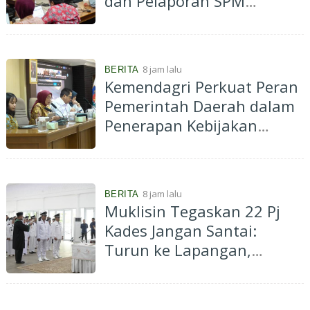
dan Pelaporan SPM
Kabupaten Hulu Sungai
Selatan Tahun 2026
8 jam lalu
BERITA
Kemendagri Perkuat Peran
Pemerintah Daerah dalam
Penerapan Kebijakan
Penyelenggaraan
Transmigrasi
8 jam lalu
BERITA
Muklisin Tegaskan 22 Pj
Kades Jangan Santai:
Turun ke Lapangan,
Dengarkan Aspirasi
Masyarakat