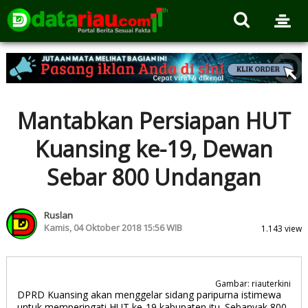
Mantabkan Persiapan HUT
Kuansing ke-19, Dewan
Sebar 800 Undangan
Ruslan
Kamis, 04 Oktober 2018 15:56 WIB
1.143 view
Gambar: riauterkini
DPRD Kuansing akan menggelar sidang paripurna istimewa
untuk memperingati HUT ke-19 kabupaten itu. Sebanyak 800