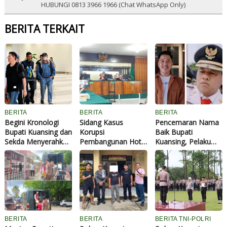
HUBUNGI 0813 3966 1966 (Chat WhatsApp Only)
BERITA TERKAIT
BERITA
BERITA
BERITA
Begini Kronologi
Sidang Kasus
Pencemaran Nama
Bupati Kuansing dan
Korupsi
Baik Bupati
Sekda Menyerahkan
Pembangunan Hotel
Kuansing, Pelaku
Diri ke KPK, Istri
Kuansing, SVP PT
Divonis 5 Bulan
Bupati Juga
Waskita Karya
Penjara
Diperiksa
Berikan Kesaksian
BERITA
BERITA
BERITA TNI-POLRI