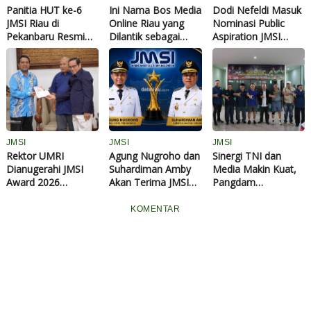
Panitia HUT ke-6
Ini Nama Bos Media
Dodi Nefeldi Masuk
JMSI Riau di
Online Riau yang
Nominasi Public
Pekanbaru Resmi
Dilantik sebagai
Aspiration JMSI
Dibubarkan, Kota
Pengurus JMSI Riau
Award 2026, Dinilai
Dumai Tuan Rumah
Periode 2025-2030
Konsisten
Selanjutnya
Perjuangkan
Aspirasi Rakyat
JMSI
JMSI
JMSI
Rektor UMRI
Agung Nugroho dan
Sinergi TNI dan
Dianugerahi JMSI
Suhardiman Amby
Media Makin Kuat,
Award 2026
Akan Terima JMSI
Pangdam
Kategori
Riau Award 2026
XIX/Tuanku
Educational
pada Puncak HUT
Tambusai Raih Pin
KOMENTAR
Leadership
ke-6 JMSI
Emas JMSI Riau