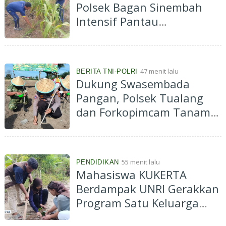
Polsek Bagan Sinembah
Intensif Pantau
Pertumbuhan Jagung
Program Ketahanan
Pangan
47 menit lalu
BERITA TNI-POLRI
Dukung Swasembada
Pangan, Polsek Tualang
dan Forkopimcam Tanam
Jagung Kuartal III di Ponpes
Abu Huroiroh
55 menit lalu
PENDIDIKAN
Mahasiswa KUKERTA
Berdampak UNRI Gerakkan
Program Satu Keluarga
Satu Pohon di Desa Kiab