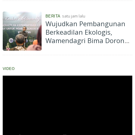
Jaya
satu jam lalu
BERITA
Wujudkan Pembangunan
Berkeadilan Ekologis,
Wamendagri Bima Dorong
Legislator Daerah Perkuat
Kepemimpinan
VIDEO