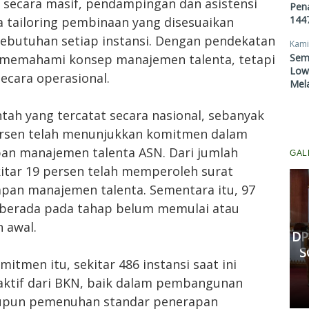
an secara masif, pendampingan dan asistensi
Pen
1447
gga tailoring pembinaan yang disesuaikan
kebutuhan setiap instansi. Dengan pendekatan
Kami
Sem
ya memahami konsep manajemen talenta, tetapi
Lowo
cara operasional.
Mel
ntah yang tercatat secara nasional, sebanyak
 persen telah menunjukkan komitmen dalam
n manajemen talenta ASN. Dari jumlah
GAL
ekitar 19 persen telah memperoleh surat
pan manajemen talenta. Sementara itu, 97
Komisi III DPRD Pekanbaru
h berada pada tahap belum memulai atau
Fasilitasi Mediasi Dugaan
 awal.
Kekerasan Murid di SDN 181,
DP
Kedua Pihak Mulai Sepakat
S
mitmen itu, sekitar 486 instansi saat ini
Damai
tif dari BKN, baik dalam pembangunan
Senin, 11 Mei 2026 17:53 WIB
aupun pemenuhan standar penerapan