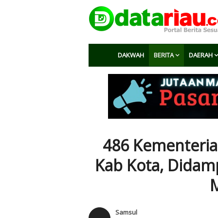
DAKWAH
BERITA
DAERAH
486 Kementeria
Kab Kota, Didam
M
Samsul