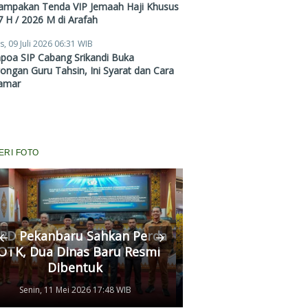
ampakan Tenda VIP Jemaah Haji Khusus
 H / 2026 M di Arafah
s, 09 Juli 2026 06:31 WIB
poa SIP Cabang Srikandi Buka
ngan Guru Tahsin, Ini Syarat dan Cara
amar
ERI FOTO
RD Pekanbaru Sahkan Perda
Komisi II Panggi
OTK, Dua Dinas Baru Resmi
Pertamina, Ungkap
Dibentuk
Antrean Panjang BB
Senin, 11 Mei 2026 17:48 WIB
Kamis, 07 Mei 2026 17