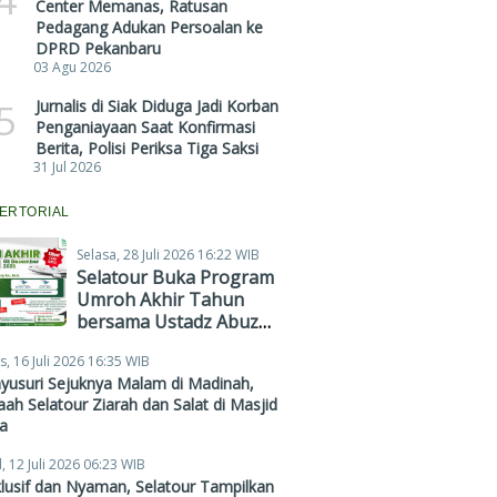
Center Memanas, Ratusan
Pedagang Adukan Persoalan ke
DPRD Pekanbaru
03 Agu 2026
5
Jurnalis di Siak Diduga Jadi Korban
Penganiayaan Saat Konfirmasi
Berita, Polisi Periksa Tiga Saksi
31 Jul 2026
ERTORIAL
Selasa, 28 Juli 2026 16:22 WIB
Selatour Buka Program
Umroh Akhir Tahun
bersama Ustadz Abuz
Zubair Hawaary, Harga
s, 16 Juli 2026 16:35 WIB
Mulai Rp38,4 Juta
yusuri Sejuknya Malam di Madinah,
ah Selatour Ziarah dan Salat di Masjid
a
, 12 Juli 2026 06:23 WIB
lusif dan Nyaman, Selatour Tampilkan