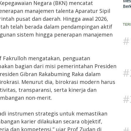
Mes
Kepegawaian Negara (BKN) mencatat
Ber
penerapan manajemen talenta Aparatur Sipil
rintah pusat dan daerah. Hingga awal 2026,
TER
ntah telah berada dalam pendampingan aktif
ngunan sistem hingga penerapan manajemen
#
if Fakrulloh mengatakan, penguatan
kan bagian dari misi pemerintahan Presiden
#
Presiden Gibran Rakabuming Raka dalam
rokrasi. Menurut dia, birokrasi modern harus
ivitas, transparansi, serta kinerja dan
#
imbangan non-merit.
di instrumen strategis untuk memastikan
angan karier dilakukan secara objektif,
#
erja dan kompetensi,” ujar Prof Zudan di