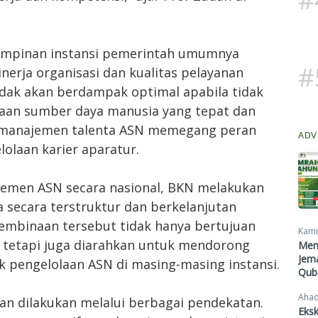
 pimpinan instansi pemerintah umumnya
#
nerja organisasi dan kualitas pelayanan
tidak akan berdampak optimal apabila tidak
laan sumber daya manusia yang tepat dan
, manajemen talenta ASN memegang peran
ADV
lolaan karier aparatur.
jemen ASN secara nasional, BKN melakukan
secara terstruktur dan berkelanjutan
Pembinaan tersebut tidak hanya bertujuan
Kami
 tetapi juga diarahkan untuk mendorong
Men
Jema
 pengelolaan ASN di masing-masing instansi.
Qub
Ahad
n dilakukan melalui berbagai pendekatan.
Eksk