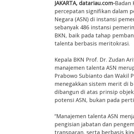
JAKARTA, datariau.com-
Badan 
percepatan signifikan dalam 
Negara (ASN) di instansi peme
sebanyak 486 instansi pemeri
BKN, baik pada tahap pemba
talenta berbasis meritokrasi.
Kepala BKN Prof. Dr. Zudan Ar
manajemen talenta ASN merupa
Prabowo Subianto dan Wakil 
menegakkan sistem merit di bi
dibangun di atas prinsip objekt
potensi ASN, bukan pada pert
“Manajemen talenta ASN menja
pengisian jabatan dan pengemb
transparan, serta berbasis kin