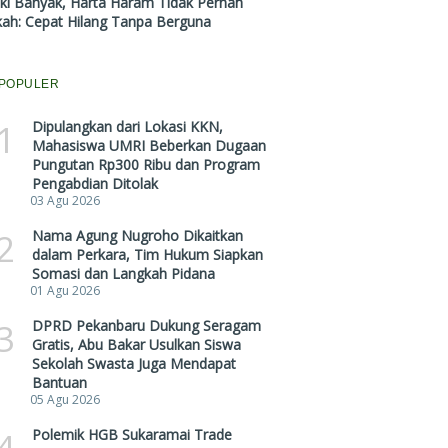
ki Banyak, Harta Haram Tidak Pernah
kah: Cepat Hilang Tanpa Berguna
POPULER
1
Dipulangkan dari Lokasi KKN,
Mahasiswa UMRI Beberkan Dugaan
Pungutan Rp300 Ribu dan Program
Pengabdian Ditolak
03 Agu 2026
2
Nama Agung Nugroho Dikaitkan
dalam Perkara, Tim Hukum Siapkan
Somasi dan Langkah Pidana
01 Agu 2026
3
DPRD Pekanbaru Dukung Seragam
Gratis, Abu Bakar Usulkan Siswa
Sekolah Swasta Juga Mendapat
Bantuan
05 Agu 2026
4
Polemik HGB Sukaramai Trade