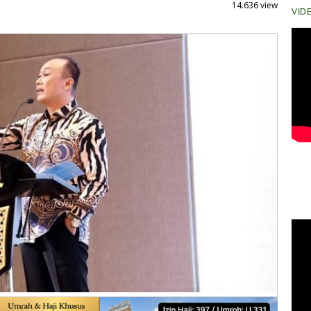
14.636 view
VID