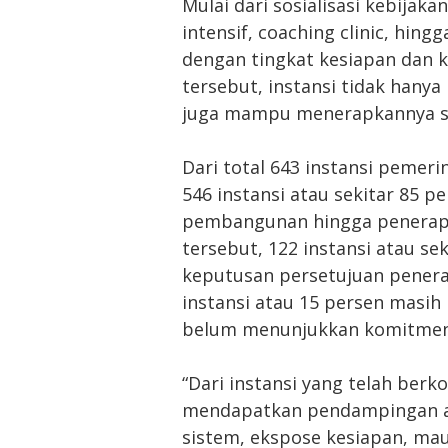
Mulai dari sosialisasi kebijak
intensif, coaching clinic, hin
dengan tingkat kesiapan dan 
tersebut, instansi tidak han
juga mampu menerapkannya se
Dari total 643 instansi pemeri
546 instansi atau sekitar 85
pembangunan hingga penerapa
tersebut, 122 instansi atau s
keputusan persetujuan penera
instansi atau 15 persen masi
belum menunjukkan komitmen
“Dari instansi yang telah berko
mendapatkan pendampingan ak
sistem, ekspose kesiapan, m