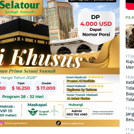
PIL
17 Ju
Kupa
Meru
16 Ju
Ket
Tid
Biay
Tid
13 Ju
Jan
Besa
11 Ju