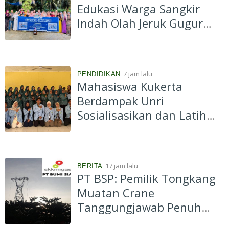
Edukasi Warga Sangkir
Indah Olah Jeruk Gugur
Jadi Eco Enzyme
7 jam lalu
PENDIDIKAN
Mahasiswa Kukerta
Berdampak Unri
Sosialisasikan dan Latih
Ibu-Ibu PKK Desa Pantai
Cermin Membuat
Kombucha
17 jam lalu
BERITA
PT BSP: Pemilik Tongkang
Muatan Crane
Tanggungjawab Penuh
atas Pergantian Material...