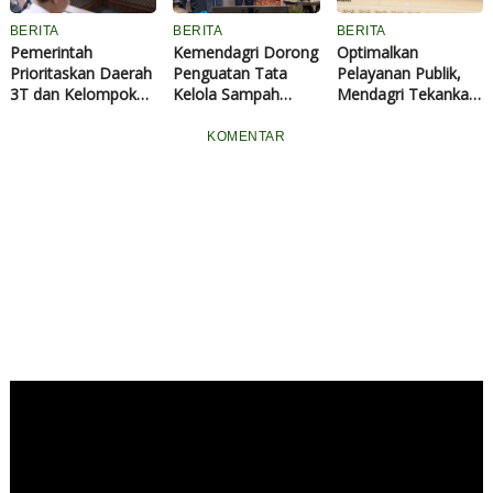
BERITA
BERITA
BERITA
Pemerintah
Kemendagri Dorong
Optimalkan
Prioritaskan Daerah
Penguatan Tata
Pelayanan Publik,
3T dan Kelompok
Kelola Sampah
Mendagri Tekankan
Sasaran Prioritas
Berkelanjutan di
Pentingnya
pada Rakortas
Daerah
Penguatan
KOMENTAR
Penguatan Program
Kapasitas dan
MBG
Dukungan terhadap
Kepala Daerah