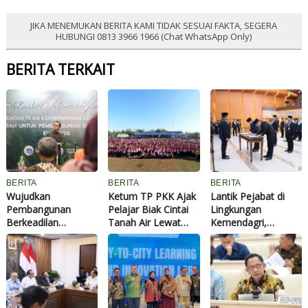
JIKA MENEMUKAN BERITA KAMI TIDAK SESUAI FAKTA, SEGERA
HUBUNGI 0813 3966 1966 (Chat WhatsApp Only)
BERITA TERKAIT
BERITA
BERITA
BERITA
Wujudkan
Ketum TP PKK Ajak
Lantik Pejabat di
Pembangunan
Pelajar Biak Cintai
Lingkungan
Berkeadilan
Tanah Air Lewat
Kemendagri,
Ekologis,
Pemanfaatan
Mendagri Minta
Wamendagri Bima
Potensi Wisata
ASN Tingkatkan
Dorong Legislator
Bahari
Kinerja
Daerah Perkuat
Kepemimpinan