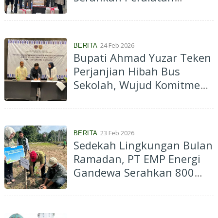
Gandewa Coffee Shop dan
Gelar Buka Bersama
24 Feb 2026
BERITA
Bupati Ahmad Yuzar Teken
Perjanjian Hibah Bus
Sekolah, Wujud Komitmen
Peningkatan Layanan
Pendidikan di Kabupaten
Kampar
23 Feb 2026
BERITA
Sedekah Lingkungan Bulan
Ramadan, PT EMP Energi
Gandewa Serahkan 800
Bibit Pohon Buah Produktif