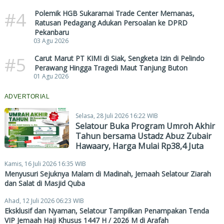
#4
Polemik HGB Sukaramai Trade Center Memanas,
Ratusan Pedagang Adukan Persoalan ke DPRD
Pekanbaru
03 Agu 2026
#5
Carut Marut PT KIMI di Siak, Sengketa Izin di Pelindo
Perawang Hingga Tragedi Maut Tanjung Buton
01 Agu 2026
ADVERTORIAL
Selasa, 28 Juli 2026 16:22 WIB
Selatour Buka Program Umroh Akhir
Tahun bersama Ustadz Abuz Zubair
Hawaary, Harga Mulai Rp38,4 Juta
Kamis, 16 Juli 2026 16:35 WIB
Menyusuri Sejuknya Malam di Madinah, Jemaah Selatour Ziarah
dan Salat di Masjid Quba
Ahad, 12 Juli 2026 06:23 WIB
Eksklusif dan Nyaman, Selatour Tampilkan Penampakan Tenda
VIP Jemaah Haji Khusus 1447 H / 2026 M di Arafah