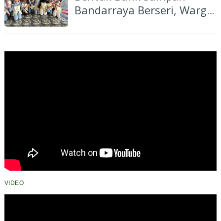
Bandarraya Berseri, Warga
Diajak Ubah Sampah Jadi
Cuan
VIDEO