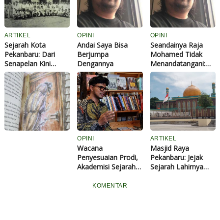
ARTIKEL
OPINI
OPINI
Sejarah Kota
Andai Saya Bisa
Seandainya Raja
Pekanbaru: Dari
Berjumpa
Mohamed Tidak
Senapelan Kini
Dengannya
Menandatangani:
Menjadi Pusat
Renungan tentang
S
Ekonomi dan
Jalan Sejarah Riau
e
Budaya Melayu
yang Hilang
j
a
r
a
h
OPINI
ARTIKEL
M
Wacana
Masjid Raya
i
Penyesuaian Prodi,
Pekanbaru: Jejak
t
Akademisi Sejarah
Sejarah Lahirnya
o
UNRI Pertegas
Kota Bertuah
s
Posisi Sejarah
KOMENTAR
H
a
n
t