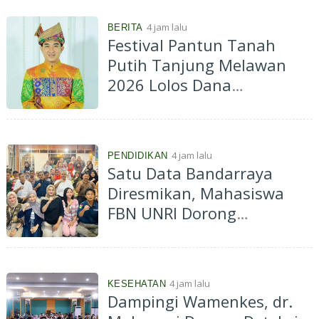
u
l
4 jam lalu
BERITA
e
Festival Pantun Tanah
r
,
Putih Tanjung Melawan
M
2026 Lolos Dana
i
s
Indonesiana Raya, Tradisi
t
Melayu Riau Makin
i
k
Bergairah
,
4 jam lalu
PENDIDIKAN
d
Satu Data Bandarraya
a
Diresmikan, Mahasiswa
n
M
FBN UNRI Dorong
e
Pelayanan Publik Berbasis
n
y
Data
a
l
4 jam lalu
KESEHATAN
a
Dampingi Wamenkes, dr.
h
g