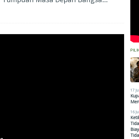
PIL
17 Ju
Kupa
Meru
16 Ju
Ket
Tid
Biay
Tid