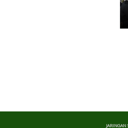
Pertamina, Ungkap Penyebab
Antrean Panjang BBM di SPBU
Kamis, 07 Mei 2026 17:21 WIB
JARINGAN 