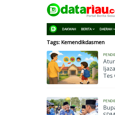
DAKWAH
BERITA
DAERAH
Tags: Kemendikdasmen
PENDI
Atur
Ijaz
Tes 
PENDI
Bupa
SDM