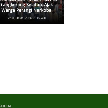
Tangkerang Selatan, Ajak
Kedua Pihak Mulai
Warga Perangi Narkoba
Damai
Senin, 18 Mei 2026 21:45 WIB
Senin, 11 Mei 2026 17
SOCIAL: