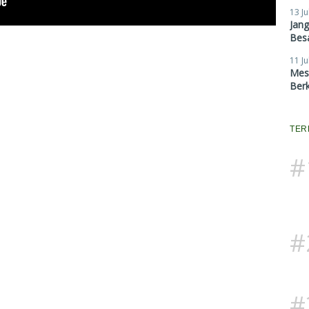
13 Ju
Jan
Besa
11 Ju
Mes
Ber
TER
#
#
#