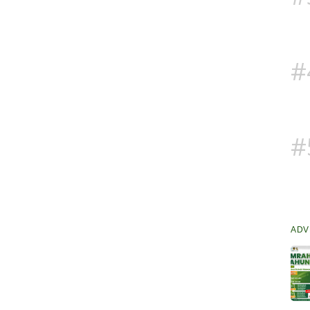
#
#
ADV