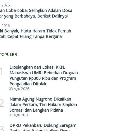
l 2026
gan Coba-coba, Selingkuh Adalah Dosa
r yang Berbahaya, Berikut Dalilnya!
l 2026
ki Banyak, Harta Haram Tidak Pernah
kah: Cepat Hilang Tanpa Berguna
POPULER
1
Dipulangkan dari Lokasi KKN,
Mahasiswa UMRI Beberkan Dugaan
Pungutan Rp300 Ribu dan Program
Pengabdian Ditolak
03 Agu 2026
2
Nama Agung Nugroho Dikaitkan
dalam Perkara, Tim Hukum Siapkan
Somasi dan Langkah Pidana
01 Agu 2026
3
DPRD Pekanbaru Dukung Seragam
Gratis, Abu Bakar Usulkan Siswa