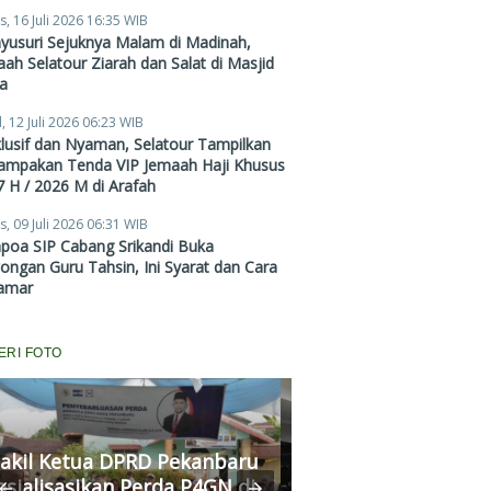
Zubair Hawaary, Harga
s, 16 Juli 2026 16:35 WIB
Mulai Rp38,4 Juta
yusuri Sejuknya Malam di Madinah,
ah Selatour Ziarah dan Salat di Masjid
a
, 12 Juli 2026 06:23 WIB
lusif dan Nyaman, Selatour Tampilkan
ampakan Tenda VIP Jemaah Haji Khusus
 H / 2026 M di Arafah
s, 09 Juli 2026 06:31 WIB
poa SIP Cabang Srikandi Buka
ngan Guru Tahsin, Ini Syarat dan Cara
amar
ERI FOTO
Komisi III DPRD P
akil Ketua DPRD Pekanbaru
Fasilitasi Medias
osialisasikan Perda P4GN di
Kekerasan Murid di