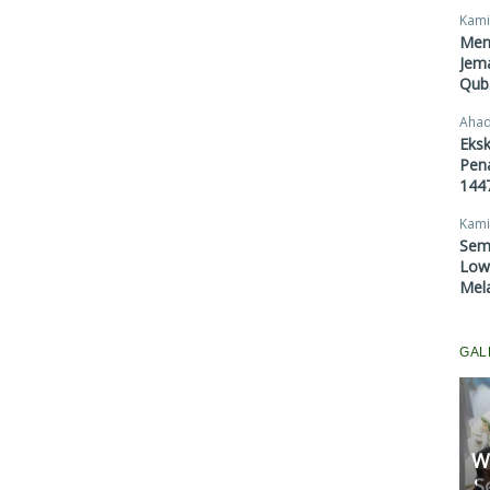
Kami
Men
Jema
Qub
Ahad
Eksk
Pen
1447
Kami
Sem
Lowo
Mel
GAL
W
Komisi II Panggil Rapat
S