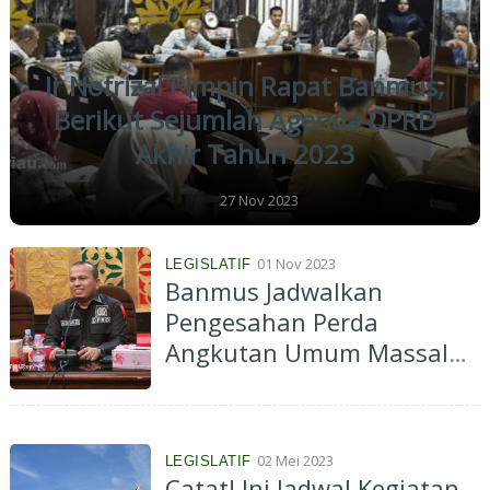
Ir Nofrizal Pimpin Rapat Banmus,
Berikut Sejumlah Agenda DPRD
Akhir Tahun 2023
27 Nov 2023
01 Nov 2023
LEGISLATIF
Banmus Jadwalkan
Pengesahan Perda
Angkutan Umum Massal
Pertengahan Bulan Ini
02 Mei 2023
LEGISLATIF
Catat! Ini Jadwal Kegiatan