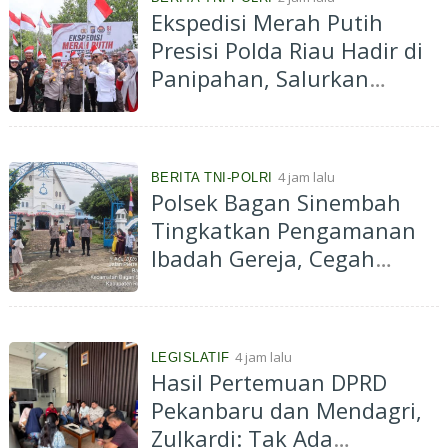
Ekspedisi Merah Putih
e
n
Presisi Polda Riau Hadir di
g
Panipahan, Salurkan
a
d
Bantuan dan Layanan
u
Kesehatan
k
e
F
4 jam lalu
BERITA TNI-POLRI
r
Polsek Bagan Sinembah
a
Tingkatkan Pengamanan
k
s
Ibadah Gereja, Cegah
i
Terorisme dan Curanmor
P
D
I
P
4 jam lalu
LEGISLATIF
D
Hasil Pertemuan DPRD
P
R
Pekanbaru dan Mendagri,
D
Zulkardi: Tak Ada
P