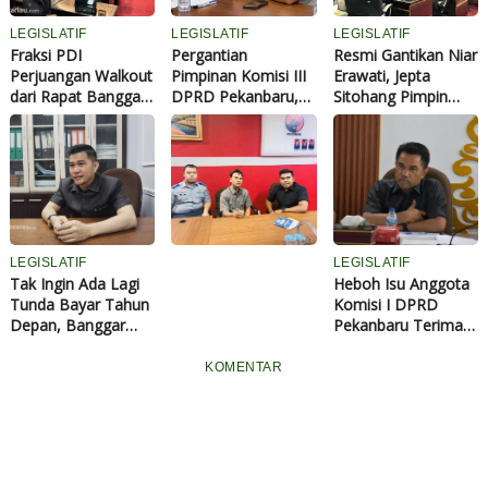
LEGISLATIF
LEGISLATIF
LEGISLATIF
Fraksi PDI
Pergantian
Resmi Gantikan Niar
Perjuangan Walkout
Pimpinan Komisi III
Erawati, Jepta
dari Rapat Banggar
DPRD Pekanbaru,
Sitohang Pimpin
DPRD Pekanbaru,
Demokrat: Ada
Komisi III DPRD
N
Protes Tidak
Target yang Harus
Pekanbaru
a
Dibagikan LHP BPK
Dituntaskan
s
kepada Anggota
i
b
T
a
LEGISLATIF
LEGISLATIF
k
Tak Ingin Ada Lagi
Heboh Isu Anggota
J
Tunda Bayar Tahun
Komisi I DPRD
e
Depan, Banggar
Pekanbaru Terima
l
DPRD Pekanbaru
Uang dari
a
Bahas Detail APBD
Pengusaha Hiburan
KOMENTAR
s
2026
Malam, Irman
,
Sasrianto Berikan
H
Klarifikasi
o
n
o