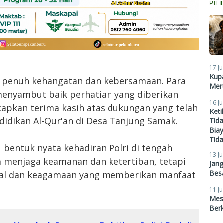
PIL
17 Ju
Kupa
g penuh kehangatan dan kebersamaan. Para
Meru
menyambut baik perhatian yang diberikan
16 Ju
apkan terima kasih atas dukungan yang telah
Ket
idikan Al-Qur'an di Desa Tanjung Samak.
Tid
Biay
Tid
u bentuk nyata kehadiran Polri di tengah
13 Ju
m menjaga keamanan dan ketertiban, tetapi
Jan
Besa
ial dan keagamaan yang memberikan manfaat
11 Ju
Mes
Ber