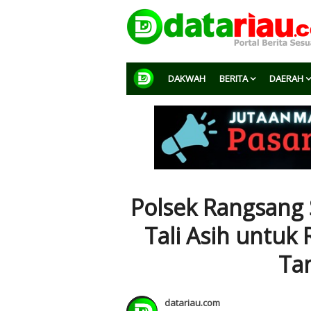
DAKWAH
BERITA
DAERAH
Polsek Rangsang 
Tali Asih untuk
Ta
datariau.com