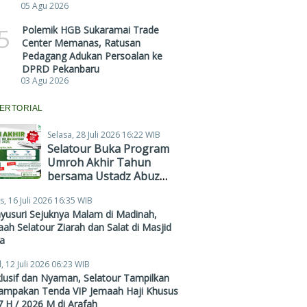
05 Agu 2026
5
Polemik HGB Sukaramai Trade
Center Memanas, Ratusan
Pedagang Adukan Persoalan ke
DPRD Pekanbaru
03 Agu 2026
ERTORIAL
Selasa, 28 Juli 2026 16:22 WIB
Selatour Buka Program
Umroh Akhir Tahun
bersama Ustadz Abuz
Zubair Hawaary, Harga
s, 16 Juli 2026 16:35 WIB
Mulai Rp38,4 Juta
yusuri Sejuknya Malam di Madinah,
ah Selatour Ziarah dan Salat di Masjid
a
, 12 Juli 2026 06:23 WIB
lusif dan Nyaman, Selatour Tampilkan
ampakan Tenda VIP Jemaah Haji Khusus
 H / 2026 M di Arafah