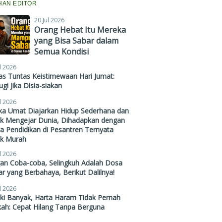
IHAN EDITOR
20 Jul 2026
Orang Hebat Itu Mereka
yang Bisa Sabar dalam
Semua Kondisi
l 2026
s Tuntas Keistimewaan Hari Jumat:
gi Jika Disia-siakan
l 2026
ika Umat Diajarkan Hidup Sederhana dan
ak Mengejar Dunia, Dihadapkan dengan
a Pendidikan di Pesantren Ternyata
ak Murah
l 2026
gan Coba-coba, Selingkuh Adalah Dosa
r yang Berbahaya, Berikut Dalilnya!
l 2026
ki Banyak, Harta Haram Tidak Pernah
kah: Cepat Hilang Tanpa Berguna