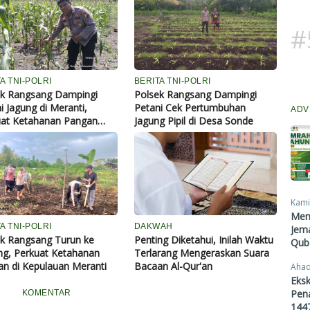
#
A TNI-POLRI
BERITA TNI-POLRI
ek Rangsang Dampingi
Polsek Rangsang Dampingi
i Jagung di Meranti,
Petani Cek Pertumbuhan
ADV
uat Ketahanan Pangan
Jagung Pipil di Desa Sonde
a Tingkat Desa
Kami
Men
A TNI-POLRI
DAKWAH
Jema
k Rangsang Turun ke
Penting Diketahui, Inilah Waktu
Qub
g, Perkuat Ketahanan
Terlarang Mengeraskan Suara
n di Kepulauan Meranti
Bacaan Al-Qur'an
Ahad
Eksk
Pen
KOMENTAR
1447