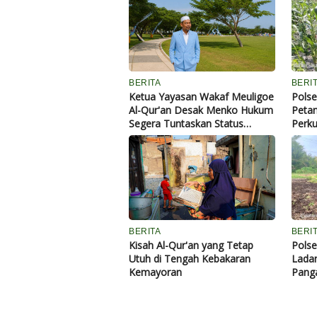
BERITA
BERIT
Ketua Yayasan Wakaf Meuligoe
Pols
Al-Qur'an Desak Menko Hukum
Petan
Segera Tuntaskan Status
Perk
Tanah Wakaf Blang Padang
hingg
BERITA
BERIT
Kisah Al-Qur'an yang Tetap
Polse
Utuh di Tengah Kebakaran
Ladan
Kemayoran
Panga