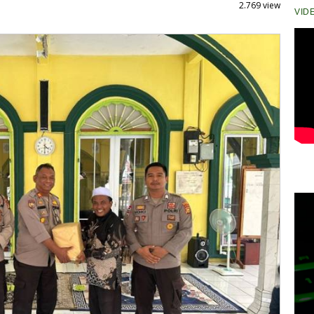
2.769 view
VID