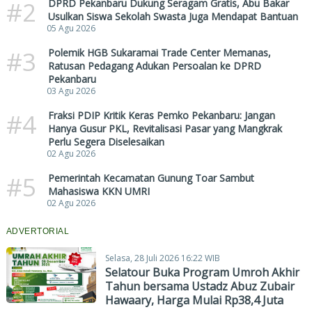
#2
DPRD Pekanbaru Dukung Seragam Gratis, Abu Bakar
Usulkan Siswa Sekolah Swasta Juga Mendapat Bantuan
05 Agu 2026
#3
Polemik HGB Sukaramai Trade Center Memanas,
Ratusan Pedagang Adukan Persoalan ke DPRD
Pekanbaru
03 Agu 2026
#4
Fraksi PDIP Kritik Keras Pemko Pekanbaru: Jangan
Hanya Gusur PKL, Revitalisasi Pasar yang Mangkrak
Perlu Segera Diselesaikan
02 Agu 2026
#5
Pemerintah Kecamatan Gunung Toar Sambut
Mahasiswa KKN UMRI
02 Agu 2026
ADVERTORIAL
Selasa, 28 Juli 2026 16:22 WIB
Selatour Buka Program Umroh Akhir
Tahun bersama Ustadz Abuz Zubair
Hawaary, Harga Mulai Rp38,4 Juta