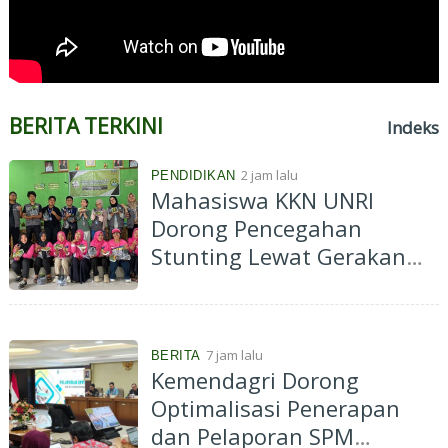
e
n
g
k
a
l
i
BERITA TERKINI
Indeks
s
S
2 jam lalu
a
PENDIDIKAN
Mahasiswa KKN UNRI
a
t
Dorong Pencegahan
A
Stunting Lewat Gerakan
u
d
Pekarangan Bergizi di Desa
i
Kelawat
e
n
s
7 jam lalu
BERITA
i
Kemendagri Dorong
B
Optimalisasi Penerapan
e
r
dan Pelaporan SPM
s