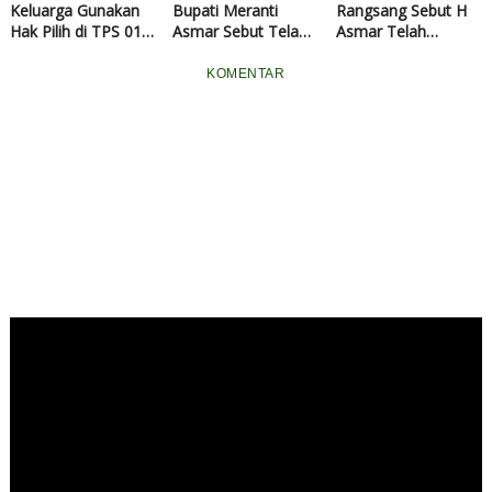
Keluarga Gunakan
Bupati Meranti
Rangsang Sebut H
k
Hak Pilih di TPS 01
Asmar Sebut Telah
Asmar Telah
a
Selatpanjang Kota
Berhasil Anggarkan
Banyak Berbuat
n
Insentif Pegawai
untuk Meranti
KOMENTAR
1
Penuh Hingga
6
Desember 2024
U
s
u
l
a
n
P
e
m
b
a
n
g
u
n
a
n
B