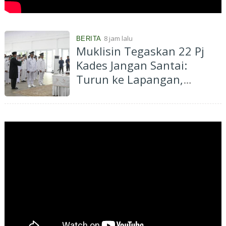
a
s
8 jam lalu
BERITA
Muklisin Tegaskan 22 Pj
Kades Jangan Santai:
Turun ke Lapangan,
Dengarkan Aspirasi
Masyarakat