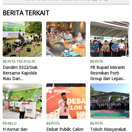
BERITA TERKAIT
B
u
p
a
t
i
K
BERITA TNI-POLRI
BERITA
a
Dandim 0322/Siak
Plt Bupati Meranti
s
Bersama Kapolda
Resmikan Porti
m
Riau Dan
Group dan Lepas
a
Forkopimda Tanam
Keberangkatan
r
Seribu Pohon,
Perdana Kapal
n
Wujudkan Siak Hijau
i
Nan Asri
S
a
m
p
PEMILU
BERITA
BERITA
a
H Asmar dan
Debat Publik: Calon
Tokoh Masyarakat
i