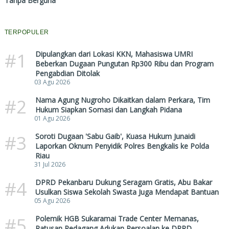
Tanpa Berguna
TERPOPULER
#1
Dipulangkan dari Lokasi KKN, Mahasiswa UMRI
Beberkan Dugaan Pungutan Rp300 Ribu dan Program
Pengabdian Ditolak
03 Agu 2026
#2
Nama Agung Nugroho Dikaitkan dalam Perkara, Tim
Hukum Siapkan Somasi dan Langkah Pidana
01 Agu 2026
#3
Soroti Dugaan 'Sabu Gaib', Kuasa Hukum Junaidi
Laporkan Oknum Penyidik Polres Bengkalis ke Polda
Riau
31 Jul 2026
#4
DPRD Pekanbaru Dukung Seragam Gratis, Abu Bakar
Usulkan Siswa Sekolah Swasta Juga Mendapat Bantuan
05 Agu 2026
#5
Polemik HGB Sukaramai Trade Center Memanas,
Ratusan Pedagang Adukan Persoalan ke DPRD