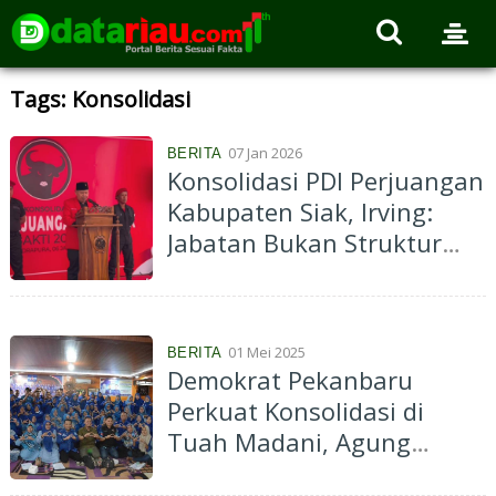
Tags: Konsolidasi
07 Jan 2026
BERITA
Konsolidasi PDI Perjuangan
Kabupaten Siak, Irving:
Jabatan Bukan Struktur
Partai, Melainkan Amanah
dan Tanggungjawab...
01 Mei 2025
BERITA
Demokrat Pekanbaru
Perkuat Konsolidasi di
Tuah Madani, Agung
Nugroho dan Tengku