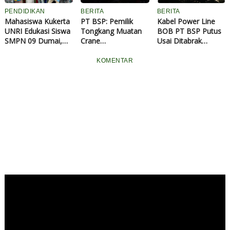
PENDIDIKAN
BERITA
BERITA
Mahasiswa Kukerta
PT BSP: Pemilik
Kabel Power Line
UNRI Edukasi Siswa
Tongkang Muatan
BOB PT BSP Putus
SMPN 09 Dumai,
Crane
Usai Ditabrak
Sulap Sampah
Tanggungjawab
Tongkang Muatan
Plastik Jadi Taman
Penuh atas
Crane di Aliran
KOMENTAR
Ecobrick
Pergantian
Sungai Siak
Material...
Perawang