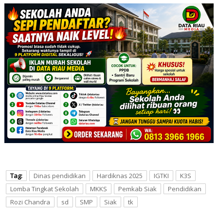
Tag:
Dinas pendidikan
Hardiknas 2025
IGTKI
K3S
Lomba Tingkat Sekolah
MKKS
Pemkab Siak
Pendidikan
Rozi Chandra
sd
SMP
Siak
tk