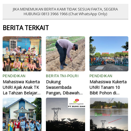
JIKA MENEMUKAN BERITA KAMI TIDAK SESUAI FAKTA, SEGERA
HUBUNGI 0813 3966 1966 (Chat WhatsApp Only)
BERITA TERKAIT
PENDIDIKAN
BERITA TNI-POLRI
PENDIDIKAN
Mahasiswa Kukerta
Dukung
Mahasiswa Kukerta
UNRI Ajak Anak TK
Swasembada
UNRI Tanam 10
La Tahzan Belajar
Pangan, Dibawah
Bibit Pohon di
Warna Lewat Fun
Terik Matahari Polisi
SMPN 28
Colouring
dan Petani Tanam
Pekanbaru, Dorong
Jagung di Ponpes
Konsep Green
Abu Huroiroh
School