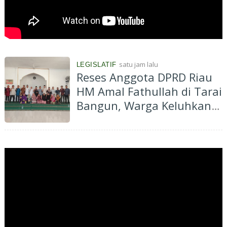
satu jam lalu
LEGISLATIF
Reses Anggota DPRD Riau
HM Amal Fathullah di Tarai
Bangun, Warga Keluhkan
Jalan Suka Makmur Rusak
Parah Belum Pernah
Dibangun