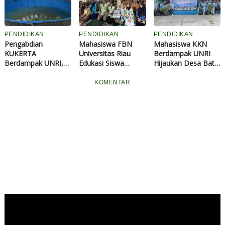
Tanaman Obat
Keluarga
PENDIDIKAN
PENDIDIKAN
PENDIDIKAN
Pengabdian
Mahasiswa FBN
Mahasiswa KKN
KUKERTA
Universitas Riau
Berdampak UNRI
Berdampak UNRI,
Edukasi Siswa
Hijaukan Desa Batu
Mahasiswa Bangun
SMPN 25
Papan, Tanam dan
Budidaya Ikan Lele
Pekanbaru Bijak
Bagikan 150 Bibit
KOMENTAR
di Desa Kenantan,
Bermedia Digital
Pohon untuk
Dukung Ketahanan
Wujudkan Desa Asri
Pangan dan
Berkelanjutan
Ekonomi
Masyarakat