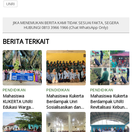
UNRI
JIKA MENEMUKAN BERITA KAMI TIDAK SESUAI FAKTA, SEGERA
HUBUNGI 0813 3966 1966 (Chat WhatsApp Only)
BERITA TERKAIT
PENDIDIKAN
PENDIDIKAN
PENDIDIKAN
Mahasiswa
Mahasiswa Kukerta
Mahasiswa Kukerta
KUKERTA UNRI
Berdampak Unri
Berdampak UNRI
Edukasi Warga
Sosialisasikan dan
Revitalisasi Kebun
Sangkir Indah Olah
Latih Ibu-Ibu PKK
TOGA di Bagan
Jeruk Gugur Jadi Eco
Desa Pantai Cermin
Besar Timur,
Enzyme
Membuat
Dorong
Kombucha
Pemanfaatan