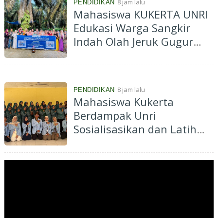
8 jam lalu
PENDIDIKAN
Mahasiswa KUKERTA UNRI
Edukasi Warga Sangkir
Indah Olah Jeruk Gugur
Jadi Eco Enzyme
8 jam lalu
PENDIDIKAN
Mahasiswa Kukerta
Berdampak Unri
Sosialisasikan dan Latih
Ibu-Ibu PKK Desa Pantai
Cermin Membuat
Kombucha