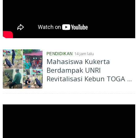
14 jam lalu
PENDIDIKAN
Mahasiswa Kukerta
Berdampak UNRI
Revitalisasi Kebun TOGA di
Bagan Besar Timur,
Dorong Pemanfaatan
Tanaman Obat Keluarga