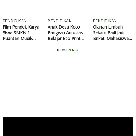
011 Pauh Angit
Banjar Guntung
dengan
Pembangunan
Tempat Sampah
PENDIDIKAN
PENDIDIKAN
PENDIDIKAN
Permanen
Film Pendek Karya
Anak Desa Koto
Olahan Limbah
Siswi SMKN 1
Pangean Antusias
Sekam Padi Jadi
Kuantan Mudik
Belajar Eco Print
Briket: Mahasiswa
Harumkan Nama
Bersama
KKN UNRI Dorong
Kuansing
Mahasiswa
Kemandirian Energi
KOMENTAR
KUKERTA UNRI
dan Ekonomi Desa
Pauh Angit