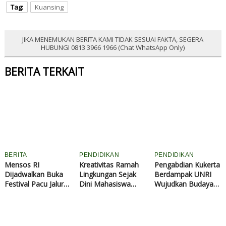
Tag:
Kuansing
JIKA MENEMUKAN BERITA KAMI TIDAK SESUAI FAKTA, SEGERA
HUBUNGI 0813 3966 1966 (Chat WhatsApp Only)
BERITA TERKAIT
BERITA
PENDIDIKAN
PENDIDIKAN
Mensos RI
Kreativitas Ramah
Pengabdian Kukerta
Dijadwalkan Buka
Lingkungan Sejak
Berdampak UNRI
Festival Pacu Jalur
Dini Mahasiswa
Wujudkan Budaya
Nasional 2026 di
Kukerta UNRI Gelar
Peduli Lingkungan
Kuansing
Pelatihan Eco-Print
melalui Revitalisasi
Totebag untuk
Kebersihan
Siswa SD Negeri
Lapangan Voli Desa